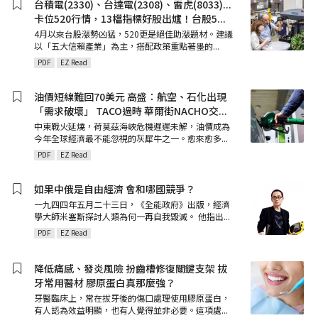
台積電(2330)、台達電(2308)、雷虎(8033)...
卡位520行情，13檔指標好股出爐！台股5
...
4月以來台股漲勢凶猛，520更是絕佳助漲題材。建議
以「五大信賴產業」為主，搭配政策重點著墨的
...
PDF
EZ Read
油價短線難回70美元 高盛：航空、石化出現
「需求破壞」 TACO過時 華爾街NACHO交
...
中東戰火延燒，荷莫茲海峽危機遲遲未解，油價成為
今年全球經濟最不能忽視的灰犀牛之一。愈來愈多
...
PDF
EZ Read
如果中俄是自由經濟 會和哪國競爭？
一九四四年五月二十三日，《全能政府》出版，經濟
學大師米塞斯探討人類為何一再自我毀滅。 他指出
...
PDF
EZ Read
降低痛感、發炎風險 扮齒槽修復關鍵支架 拔
牙常用醫材 膠原蛋白真那麼強？
牙醫臨床上，常在拔牙後的傷口處理使用膠原蛋白，
有人認為效益明顯，也有人覺得並非必要。這項處
...