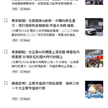
快速擴張戰略奏效，從製造能力延伸至跨域應用，
...
PDF
EZ Read
專家解讀〉台緊隨美AI創新、中轉向新生產
力、港打造綠色金融樞紐 市值大洗牌 誰能
...
(今周刊1534) 兩岸三地市場瞬息萬變，二○二六年的
贏家如何在二○三○年仍保有勝局，將取決於誰能
...
PDF
EZ Read
老謝觀點〉台企靠AI供應鏈上演逆襲 傳產陷內
捲重壓 台灣走在壯闊大時代的路上
(今周刊1534) 綜看今年兩岸三地一千大排名，台灣發
揮科技實力，出口表現創高，市值持續向上突破；
...
PDF
EZ Read
調查說明〉企業市值排行榜這樣算 兩岸三地
一千大企業市值排行榜
PDF
EZ Read