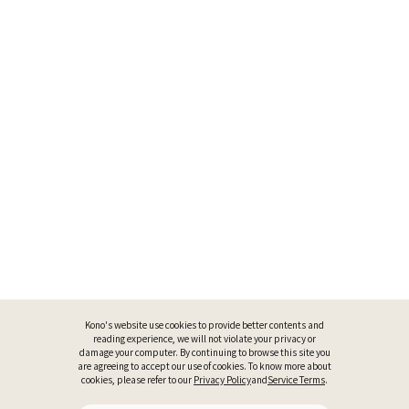
Kono's website use cookies to provide better contents and
reading experience, we will not violate your privacy or
damage your computer. By continuing to browse this site you
are agreeing to accept our use of cookies. To know more about
cookies, please refer to our
Privacy Policy
and
Service Terms
.