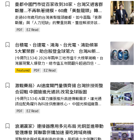
曼都中國門市從百家收到30家、台灣又遇客群
斷層...不再執著規模，60歲「美髮龍頭」轉
...
走過60年歲月的台灣美髮龍頭曼都，如今面臨「客群
斷層」與「人力短缺」的雙重挑戰，董座賴淑芬該
...
PDF
EZ Read
台積電、台達電、鴻海、台光電、鴻勁領軍
5大繁榮群，助台股登全球第六 台灣AI新
...
(今周刊1534) 2026年兩岸三地市值千大榜單揭曉，台
灣展現驚人爆發力，總市值五年間翻升超過四倍，
...
Featured
PDF
EZ Read
激戰賽局〉AI速度閘門量價齊揚 台灣拚技術整
合迎戰 中國搶進光通訊 改寫全球版圖
(今周刊1534) AI算力擴張推升高速傳輸需求，讓光通
訊從配角躍升為科技供應鏈核心。 中國光模組廠靠
...
PDF
EZ Read
浪潮贏家〉連接器應用多元布局 光銅並進帶動
營運爆發 貿聯靠併購加速 豪吃跨域商機
貿聯營收與成長率創高的背後，是超過十次併購行動