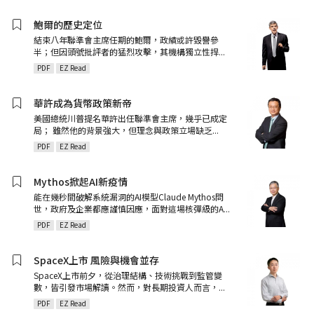
鮑爾的歷史定位
結束八年聯準會主席任期的鮑爾，政績或許毀譽參
半；但因頭號批評者的猛烈攻擊，其機構獨立性捍
...
PDF
EZ Read
華許成為貨幣政策新帝
美國總統川普提名華許出任聯準會主席，幾乎已成定
局； 雖然他的背景強大，但理念與政策立場缺乏
...
PDF
EZ Read
Mythos掀起AI新疫情
能在幾秒間破解系統漏洞的AI模型Claude Mythos問
世，政府及企業都應謹慎因應，面對這場核彈級的A
...
PDF
EZ Read
SpaceX上市 風險與機會並存
SpaceX上市前夕，從治理結構、技術挑戰到監管變
數，皆引發市場解讀。然而，對長期投資人而言，
...
PDF
EZ Read