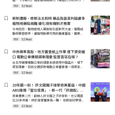
PDF
EZ Read
新制遭廢、修新法太耗時 藥品負面表列疑慮多
寵物用藥陷兩難 優化現有機制才務實
今年四月，動物使用人藥新制引起軒然大波，僅兩成
動保藥登錄率，讓寵物無藥可用的憂慮蔓延，農業
...
PDF
EZ Read
中央標準寬鬆、地方審查紙上作業 埋下資安破
口 電動公車爆間諜車隱憂 監管盲區在哪？
台北市被爆電動公車的環景系統使用中國晶片，埋下
資安隱憂，目前交通部對電動公車審查僅一項資安
...
PDF
EZ Read
20年磨一劍！ 許文龍獨子接掌奇美董座，中國
ABS賤價「當垃圾賣」，新一代「許趙配」
...
奇美實業二代、創辦人許文龍之子許家彰，在父親退
位20多年後，終於接掌董事長一職。 他將如何帶領
...
PDF
EZ Read