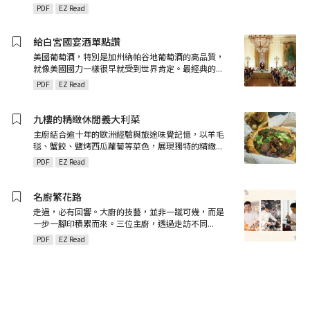
PDF
EZ Read
給白宮國宴酒單點讚
美國葡萄酒，特別是加州納帕谷地葡萄酒的高品質，
就像美國國力一樣很早就受到世界肯定。最經典的
...
PDF
EZ Read
九樓的精緻休閒義大利菜
主廚結合逾十年的歐洲經驗與旅途味覺記憶，以羊毛
毯、蟹餃、鹽烤西瓜蘿蔔等菜色，展現獨特的精緻
...
PDF
EZ Read
名廚繁花路
走過，必有回響。大廚的技藝，並非一蹴可幾，而是
一步一腳印積累而來。三位主廚，透過走訪不同
...
PDF
EZ Read