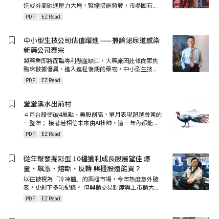
造成券商融通壓力大增，緊縮措施頻發，市場固有
...
PDF
EZ Read
中小型生技公司估值躍進 ——兼論泌尿道感染
新藥公司泰宗
製藥業即將面臨專利懸崖缺口，大藥廠因此傾向聚焦
臨床數據優異、進入進程後期的藥物，中小型生技
...
PDF
EZ Read
堂堂溪水出前村
４月台股衝破4萬點、美股創高，單月表現超越尋常的
一整年； 接著若相信未來由AI掛帥，這一年內都能
...
PDF
EZ Read
從年報發掘彩蛋 10檔獲利成長股展望佳 爆
量、飆漲、熔斷、反轉 興櫃股還能買？
以往被視為「冷凍櫃」的興櫃市場，今年熱度意外破
表，更創下多項紀錄。 但興櫃交易制度與上市櫃大
...
PDF
EZ Read