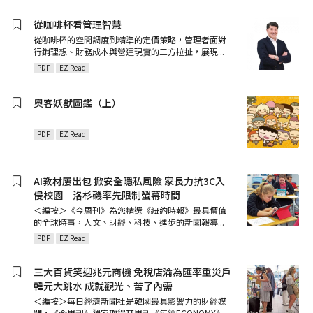
從咖啡杯看管理智慧
從咖啡杯的空間調度到精準的定價策略，管理者面對
行銷理想、財務成本與營運現實的三方拉扯，展現
...
PDF
EZ Read
奧客妖獸圖鑑（上）
PDF
EZ Read
AI教材屢出包 掀安全隱私風險 家長力抗3C入
侵校園 洛杉磯率先限制螢幕時間
＜編按＞《今周刊》為您精選《紐約時報》最具價值
的全球時事，人文、財經、科技、進步的新聞報導
...
PDF
EZ Read
三大百貨笑迎兆元商機 免稅店淪為匯率重災戶
韓元大跳水 成就觀光、苦了內需
＜編按＞每日經濟新聞社是韓國最具影響力的財經媒
體，《今周刊》獨家取得其周刊《每經ECONOMY》
...