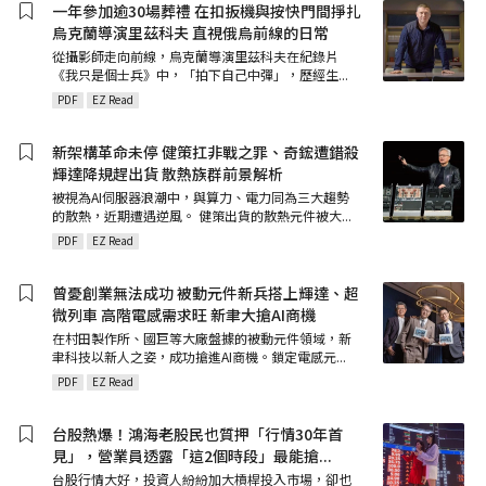
一年參加逾30場葬禮 在扣扳機與按快門間掙扎
烏克蘭導演里茲科夫 直視俄烏前線的日常
從攝影師走向前線，烏克蘭導演里茲科夫在紀錄片
《我只是個士兵》中，「拍下自己中彈」，歷經生
...
PDF
EZ Read
新架構革命未停 健策扛非戰之罪、奇鋐遭錯殺
輝達降規趕出貨 散熱族群前景解析
被視為AI伺服器浪潮中，與算力、電力同為三大趨勢
的散熱，近期遭遇逆風。 健策出貨的散熱元件被大
...
PDF
EZ Read
曾憂創業無法成功 被動元件新兵搭上輝達、超
微列車 高階電感需求旺 新聿大搶AI商機
在村田製作所、國巨等大廠盤據的被動元件領域，新
聿科技以新人之姿，成功搶進AI商機。鎖定電感元
...
PDF
EZ Read
台股熱爆！鴻海老股民也質押「行情30年首
見」，營業員透露「這2個時段」最能搶
...
台股行情大好，投資人紛紛加大槓桿投入市場，卻也