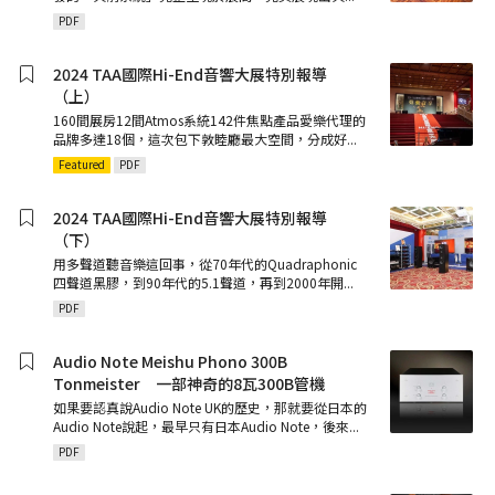
PDF
2024 TAA國際Hi-End音響大展特別報導
（上）
160間展房12間Atmos系統142件焦點產品愛樂代理的
品牌多達18個，這次包下敦睦廳最大空間，分成好
...
Featured
PDF
2024 TAA國際Hi-End音響大展特別報導
（下）
用多聲道聽音樂這回事，從70年代的Quadraphonic
四聲道黑膠，到90年代的5.1聲道，再到2000年開
...
PDF
Audio Note Meishu Phono 300B
Tonmeister 一部神奇的8瓦300B管機
如果要認真說Audio Note UK的歷史，那就要從日本的
Audio Note說起，最早只有日本Audio Note，後來
...
PDF