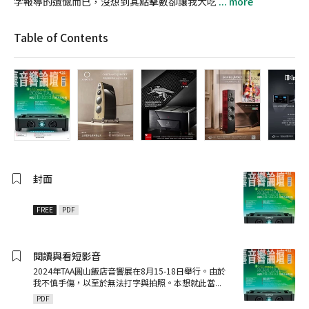
字報導的遺憾而已，沒想到其點擊數卻讓我大吃
... more
Table of Contents
封面
FREE
PDF
閱讀與看短影音
2024年TAA圓山飯店音響展在8月15-18日舉行。由於
我不慎手傷，以至於無法打字與拍照。本想就此當
...
PDF