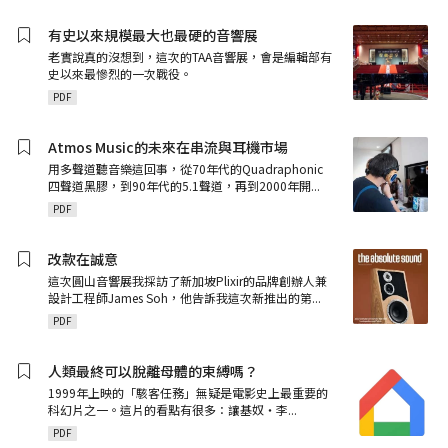
有史以來規模最大也最硬的音響展
老實說真的沒想到，這次的TAA音響展，會是編輯部有
史以來最慘烈的一次戰役。
PDF
Atmos Music的未來在串流與耳機市場
用多聲道聽音樂這回事，從70年代的Quadraphonic
四聲道黑膠，到90年代的5.1聲道，再到2000年開
...
PDF
改款在誠意
這次圓山音響展我採訪了新加坡Plixir的品牌創辦人兼
設計工程師James Soh，他告訴我這次新推出的第
...
PDF
人類最終可以脫離母體的束縛嗎？
1999年上映的「駭客任務」無疑是電影史上最重要的
科幻片之一。這片的看點有很多：讓基奴‧李
...
PDF