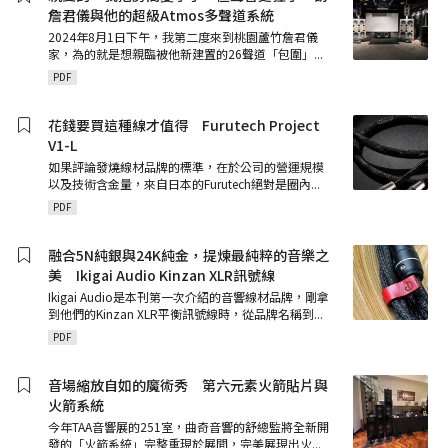
詹君儀與他的超級Atmos多聲道系統
2024年8月1日下午，我第二度來到桃園蘆竹詹君儀
家，為的就是想親臨被他新建置的26聲道「包圍」
...
PDF
花錢要買這種線才值得 Furutech Project
V1-L
如果評論發燒線材品牌的標準，在於公司的營運規模
以及技術含金量，來自日本的Furutech絕對是圈內
...
PDF
融合5N純銀與24K純金，提煉最純粹的音樂之
美 Ikigai Audio Kinzan XLR訊號線
Ikigai Audio是本刊第一次介紹的音響線材品牌，剛拿
到他們的Kinzan XLR平衡訊號線時，從品牌名稱到
...
PDF
音場縮放自如的魔術秀 第六元素火箭貼片與
火箭系統
今年TAA音響展的251室，曲奇音響的舒總監將全新開
發的「火箭系統」完整重現於展間，完美展現出火
...