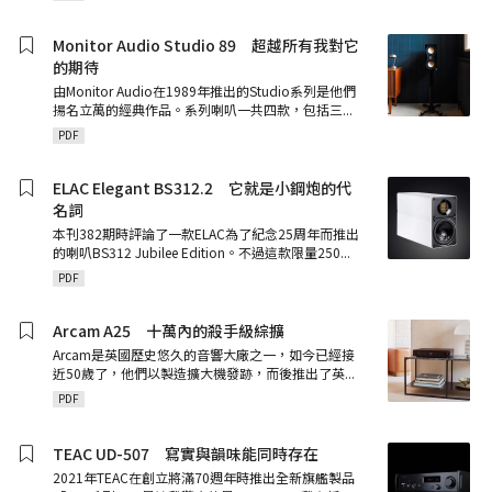
Monitor Audio Studio 89 超越所有我對它
的期待
由Monitor Audio在1989年推出的Studio系列是他們
揚名立萬的經典作品。系列喇叭一共四款，包括三
...
PDF
ELAC Elegant BS312.2 它就是小鋼炮的代
名詞
本刊382期時評論了一款ELAC為了紀念25周年而推出
的喇叭BS312 Jubilee Edition。不過這款限量250
...
PDF
Arcam A25 十萬內的殺手級綜擴
Arcam是英國歷史悠久的音響大廠之一，如今已經接
近50歲了，他們以製造擴大機發跡，而後推出了英
...
PDF
TEAC UD-507 寫實與韻味能同時存在
2021年TEAC在創立將滿70週年時推出全新旗艦製品