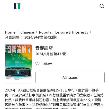
Home
Chinese
Popular
Leisure & Interests
音響論壇
2024/9月號 第432期
音響論壇
2024/9月號 第432期
Follow
All Issues
2024年TAA圓山飯店音響展在8月15-18日舉行。由於我不慎手
傷，以至於無法打字與拍照。本想就此當個清涼的旁觀者，但情勢
使然，讓我以單手錄製短影音，加上簡單幾個標題字po文，現場
即時放在臉書上。這種粗糙的短影音只是稍微彌補我無法拍照寫文