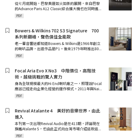
從七月底開始，巴黎奧運如火如荼的展開，來自巴黎
的Advance Paris A12 Classic綜合擴大機也在同時進
...
PDF
Bowers & Wilkins 702 S3 Signature 700
系列新巔峰，聲色俱佳全能款
老一輩音響迷都知道Bowers & Wilkins是1966年創立
的喇叭品牌，出道作品是P1。後來1979年時推出80
...
PDF
Focal Aria Evo X No3 中階價位，高階技
術，越級挑戰的驚人實力
身為全球規模最大的Hi End喇叭廠之一，照理說Focal
應該已經走向企業化經營的運作模式。2011年與Nai
...
PDF
Revival Atalante 4 美好的音樂世界，由此
進入
本刊第一次出現Revival Audio是在413期，評論現在
旗艦Atalante 5，也由此正式向台灣市場介紹這款這
...
PDF