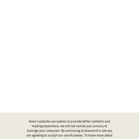
Kono's website use cookies to provide better contents and
reading experience, we will not violate your privacy or
damage your computer. By continuing to browse this site you
are agreeing to accept our use of cookies. To know more about