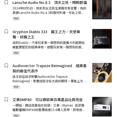
Lansche Audio No.8.3 頂天立地、睥睨群雄
2024年8月5日，我來到台北民生東路世新音響，為的
是做Lansche Audio No.8.3的器材外燴。在此之前
...
PDF
Gryphon Diablo 333 魔王之力、天使美
聲、綜擴之王
說到Diablo，汽車玩家第一個想到的是義大利超跑名
廠藍寶堅尼的經典車款。遊戲玩家第一個想到的是
...
PDF
Audiovector Trapeze Reimagined 經典重
製的最佳代表作
這次前往鈦孚聆聽Audiovector Trapeze
Reimagined，老實說我沒有太高的期待。畢竟上次
...
PDF
艾美DMP80 可以跟歐美百萬產品比肩而坐
一開始，醜話我要說在前頭，艾美（Mymei）這部旗
艦數播機DMP80的售價高達15.8萬人民幣，即使放
...
PDF