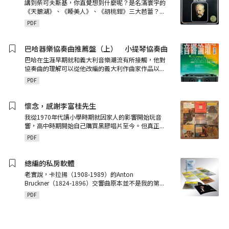
講到柴可夫斯基，你直覺想到什麼呢？是名滿寰宇的
《天鵝湖》、《睡美人》、《胡桃鉗》三大芭蕾？
...
PDF
巴哈器樂協奏曲推薦盤（上） 小提琴協奏曲
巴哈在生涯早期就和義大利音樂潮流有所接觸，他對
協奏曲的理解可以從他改編的義大利作曲家作品以
...
PDF
懷念，感謝李富桂先生
我從1970年代讀小學時期就因家人的影響開始玩音
響，高中時期開始自己購買黑膠唱片至今。但真正
...
PDF
總編的私房軟體
老實說，卡拉揚（1908-1989）的Anton
Bruckner（1824-1896）交響曲原本並不是我的第
...
PDF