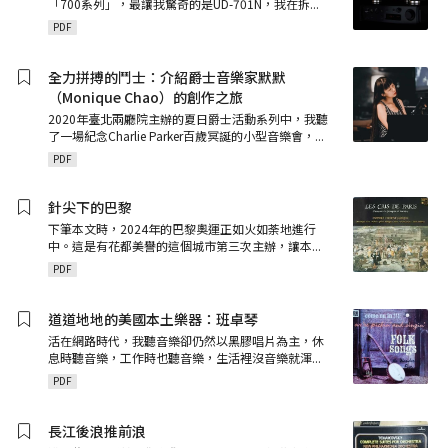
「700系列」，最讓我驚奇的是UD-701N，我在拆
...
PDF
全力拼搏的鬥士：介紹爵士音樂家默默
（Monique Chao）的創作之旅
2020年臺北兩廳院主辦的夏日爵士活動系列中，我聽
了一場紀念Charlie Parker百歲冥誕的小型音樂會，
...
PDF
針尖下的巴黎
下筆本文時，2024年的巴黎奧運正如火如荼地進行
中。這是有花都美譽的這個城市第三次主辦，讓本
...
PDF
道道地地的美國本土樂器：班卓琴
活在網路時代，我聽音樂卻仍然以黑膠唱片為主，休
息時聽音樂，工作時也聽音樂，生活裡沒音樂就渾
...
PDF
長江後浪推前浪