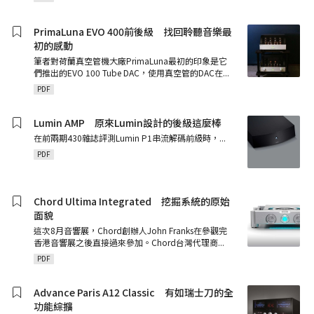
PrimaLuna EVO 400前後級 找回聆聽音樂最
初的感動
筆者對荷蘭真空管機大廠PrimaLuna最初的印象是它
們推出的EVO 100 Tube DAC，使用真空管的DAC在
...
PDF
Lumin AMP 原來Lumin設計的後級這麼棒
在前兩期430雜誌評測Lumin P1串流解碼前級時，
...
PDF
Chord Ultima Integrated 挖掘系統的原始
面貌
這次8月音響展，Chord創辦人John Franks在參觀完
香港音響展之後直接過來參加。Chord台灣代理商
...
PDF
Advance Paris A12 Classic 有如瑞士刀的全
功能綜擴