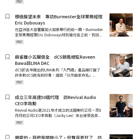
PDF
積極展望未來 專訪Burmester全球業務經理
Eric Dubouays
在亞洲各大音響展如火如荼舉行的前一周，Burmester
全球業務經理Eric Dubouays特別搶在這之前，到訪
...
PDF
麻雀雖小五臟俱全 dCS銷售總監Raveen
Bawa談LINA DAC
dCS於去年推出的LINA系列「入門級」產品線打破了
許多對dCS既有的印象，諸如「以作曲家命名」
...
PDF
成立三年高達50國代理 訪Revival Audio
CEO李政勳
Revival Audio是2021年才成立的法國喇叭公司。而8
月月初公司CEO李政勳（Jacky Lee）來台接受各家
...
PDF
親愛的，我把房間變小了，但聲音更狂了 訪