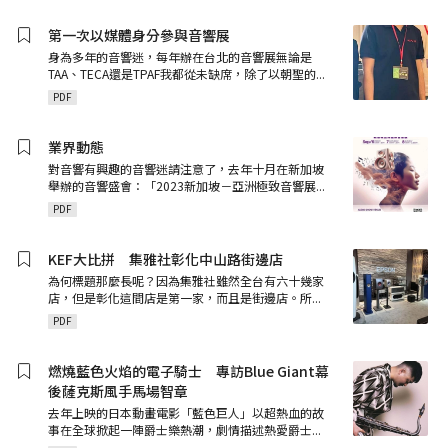
第一次以媒體身分參與音響展
身為多年的音響迷，每年辦在台北的音響展無論是
TAA、TECA還是TPAF我都從未缺席，除了以朝聖的
...
PDF
業界動態
對音響有興趣的音響迷請注意了，去年十月在新加坡
舉辦的音響盛會：「2023新加坡－亞洲極致音響展
...
PDF
KEF大比拼 集雅社彰化中山路街邊店
為何標題那麼長呢？因為集雅社雖然全台有六十幾家
店，但是彰化這間店是第一家，而且是街邊店。所
...
PDF
燃燒藍色火焰的電子騎士 專訪Blue Giant幕
後薩克斯風手馬場智章
去年上映的日本動畫電影「藍色巨人」以超熱血的故
事在全球掀起一陣爵士樂熱潮，劇情描述熱愛爵士
...