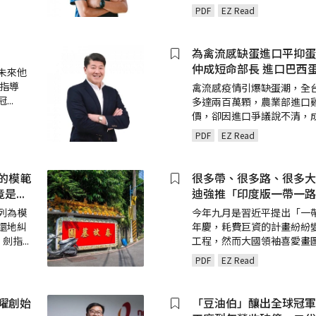
PDF
EZ Read
為禽流感缺蛋進口平抑蛋
仲成短命部長 進口巴西
未來他
哥指導
禽流感疫情引爆缺蛋潮，全
冠
...
多達兩百萬顆，農業部進口
價，卻因進口爭議說不清，
PDF
EZ Read
的模範
很多帶、很多路、很多大
竟是
...
迪強推「印度版一帶一路
列為模
今年九月是習近平提出「一
還地糾
年慶，耗費巨資的計畫紛紛
，劍指
...
工程，然而大國領袖喜愛畫
PDF
EZ Read
曜創始
「豆油伯」釀出全球冠軍