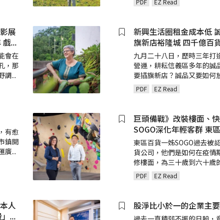
PDF
EZ Read
畫影展
新興生活圈租金成本低 
 戲
...
旗新店裕隆城 四千億百貨
能會在
九月二十八日，歷時三年打
孔，那
營運，耕耘信義區多年的誠
野調
...
要插旗新店？誠品又要如何
PDF
EZ Read
巨頭備戰》改裝樓面、快
SOGO深化年輕客群 東
，有愈
市鎮開
東區百貨一姊SOGO過去被
匯廣
...
貨公司，他們是如何在疫情
修樓面，為三十歲到六十歲
PDF
EZ Read
日本人
股淨比小於一的企業主要
殺」
...
過去一直積弱不振的日股，