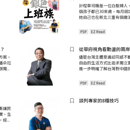
計程車司機是一位白髮婦人
個孩子都已30來歲，每月固
她自己也在新北三重有個繳
PDF
EZ Read
投？
從華府視角看動盪的兩岸
方案，
儘管台灣主體意識認同感不
潘朵拉
自由的生活方式比追求獨立更
辦獨
...
進一步明確了解台灣對中國
PDF
EZ Read
談判專家的8種技巧
衡讓民
實，生
，經
...