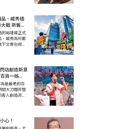
誠品、威秀插
大戰 新舊
...
造的裕隆城正式
品、威秀為何都
放下文青包袱
...
閃店創造新意
區百貨一姊
...
認為是最老的百
期間大刀闊斧整
的客人創造非
...
小心！
竟屢創新高，尤