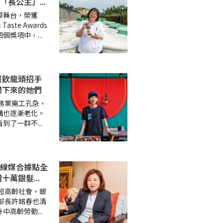
「長公主」
...
際舞台，榮獲
ste Awards
四個獎項中，
...
餐飲龍頭招手
閒下來的她們
服務業需工孔急，
構也逐漸老化。
看到了一群不
...
線媒合據點全
增十萬銀髮
...
入超高齡社會，銀
部長許銘春也清
升中高齡勞動
...