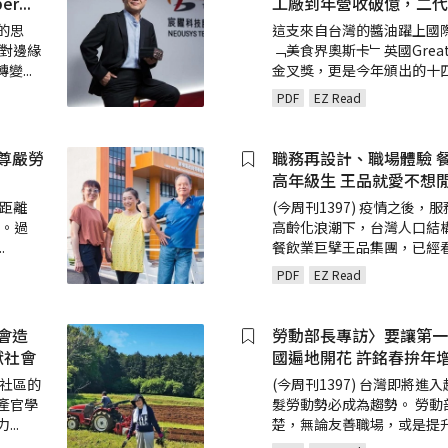
er
...
工廠到年營收破億，二代
的思
這支來自台灣的醬油躍上國
面對邊緣
﹁美食界奧斯卡﹂英國Great Ta
轉變
...
金叉獎，更是今年頒出的十
PDF
EZ Read
尊嚴勞
職務再設計、職場體驗 
高年級生 王品就愛不想
，距離
(今周刊1397) 疫情之後，
多。過
高齡化浪潮下，台灣人口結
..
餐飲業巨擘王品集團，已經
PDF
EZ Read
會造
勞動部長專訪〉要讓第一
獻社會
國遍地開花 許銘春拚年
善社區的
(今周刊1397) 台灣即將進
產官學
髮勞動勢必成為趨勢。 勞動
力
...
楚，無論友善職場，或是提