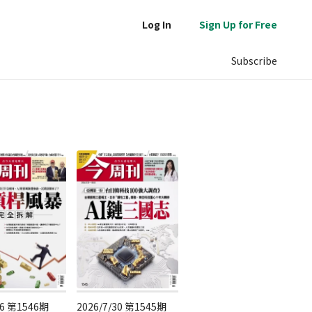
Log In
Sign Up for Free
Subscribe
/6 第1546期
2026/7/30 第1545期