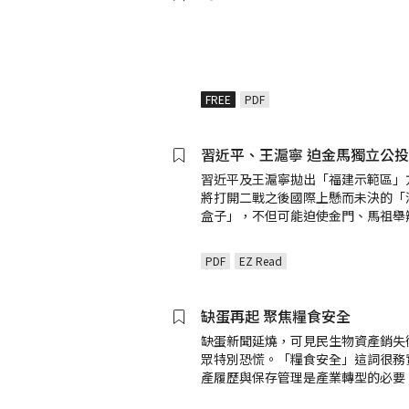
FREE
PDF
習近平、王滬寧 迫金馬獨立公
習近平及王滬寧拋出「福建示範區」
將打開二戰之後國際上懸而未決的「
盒子」，不但可能迫使金門、馬祖舉
PDF
EZ Read
缺蛋再起 聚焦糧食安全
缺蛋新聞延燒，可見民生物資產銷失
眾特別恐慌。「糧食安全」這詞很務
產履歷與保存管理是產業轉型的必要