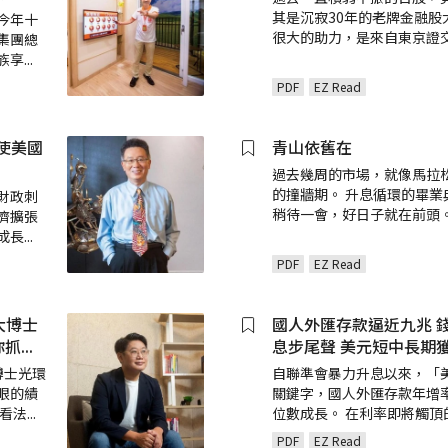
其是沉寂30年的老牌金融股
今年十
很大的助力，是來自東京證
集團總
族享
...
PDF
EZ Read
使美國
青山依舊在
過去幾周的市場，就像馬拉
的撞牆期。 升息循環的畢業
財政刺
稍待一會，好日子就在前頭
濟擴張
成長
...
PDF
EZ Read
大博士
國人外匯存款逼近九兆 錢
你抓
...
息步尾聲 美元短中長期
博士光環
自聯準會暴力升息以來，「
眼的績
關鍵字，國人外匯存款年增
市看法
...
位數成長。 在利率即將觸頂
PDF
EZ Read