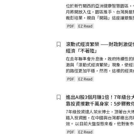
位於新竹關西的亞洲健康智慧園區，
月將開放入住，園區推手、台灣房屋
裁彭培業，親自「開箱」這座讓銀髮
PDF
EZ Read
滾動式經濟繁榮 ——財政刺激促
經濟「不著陸」
在去年聯準會升息後，政府持續性的
激與「滾動式經濟繁榮」現象，使經
的路徑更加平穩，然而，這樣的經濟
PDF
EZ Read
進出AI股3個月賺1倍！7年級台
靠投資攢數千萬身家：5步驟教
7年級投資達人茶米博士，頂著台大
踏入投資圈，在中國與台灣都繳出亮
效。 以目前大盤型態來看，他對後
PDF
EZ Read