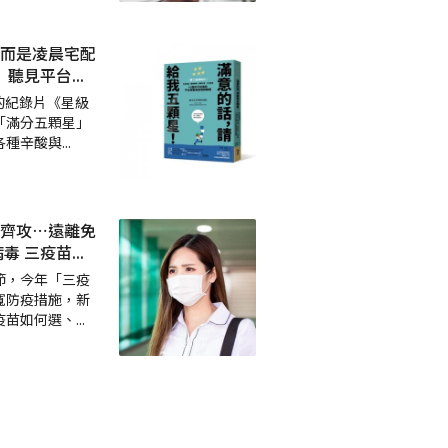
而是凌晨宅配
 聽見平台
...
的紀錄片《星級
「滿分五顆星」
各種辛酸與
...
齊攻⋯遠離免
毒 三疫苗
...
節，今年「三疫
寬防疫措施，新
疫苗如何選、
...