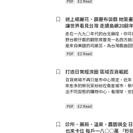
PDF
EZ Read
迷上楊麗花、霹靂布袋戲 她策
讓世界看見台灣 走讀島嶼20餘年
走在一九九○年代的台北廟埕，你可
野台歌仔戲的觀眾席瞥見一名西方臉
是來自美國的司黛蕊，為台灣戲曲田
PDF
EZ Read
打造日常經濟圈 區域百貨崛起
百貨商場不再只是市中心限定，近年
來愈多的新玩家紛紛在衛星城市、新
出不同型態的購物中心，看環球、宏
PDF
EZ Read
診所、藥局、溫泉、農園俱全 
也來卡位 每戶一八○○萬 「秒