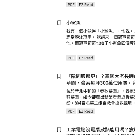
PDF
EZ Read
小鯊魚
我有一個小泳伴「小鯊魚」，他說，
想當游泳冠軍。 我請來一個冠軍哥
他，而冠軍哥哥也給了小鯊魚四個奪
PDF
EZ Read
「陰間版都更」？黨國大老長眠
墓園，強索每坪300萬使用費，
位於新北中和的「春秋墓園」，曾被
範墓園，如今卻爆出新業者脅迫拆墓
紛，逾4百名墓主組自救會搶救祖墳
PDF
EZ Read
工業電腦沒電扇散熱能用嗎？宸