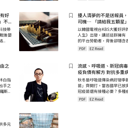
就有好
擾人清夢的不是送報員，
點」不
...
司機⋯ 「請給我五顆星」
科技帶
以韓國電視台KBS大獲好評
「戰後嬰
人生》出發，講述這群擁有
絡
...
的平台勞動者，背後卻隱含
PDF
EZ Read
自由之
流感、呼吸道、新冠病毒
疫負債有解方 對抗多重病
林白指
秋冬是呼吸道傳染病好發季
凶手之
苗」齊開打。當各國早已放
統羅斯
...
冠疫苗還有接種必要？多種
PDF
EZ Read
供多元