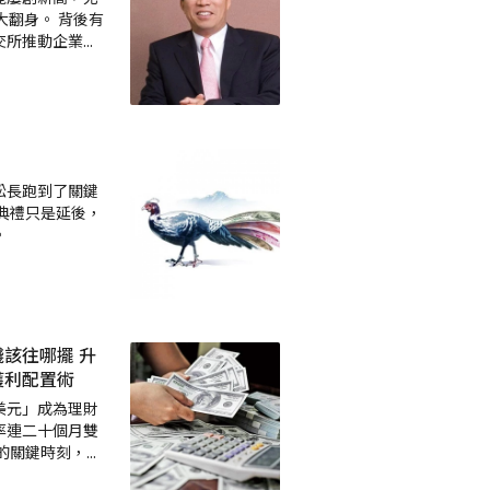
大翻身。 背後有
交所推動企業
...
松長跑到了關鍵
典禮只是延後，
。
該往哪擺 升
獲利配置術
美元」成為理財
率連二十個月雙
的關鍵時刻，
...