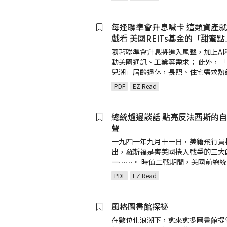
每逢聯準會升息喊卡 這類資產
戲看 美國REITs基金的「甜蜜
隨著聯準會升息將進入尾聲，加上AI
動美國通訊、工業等需求； 此外，
兒潮」屆齡退休，長照、住宅需求熱
PDF
EZ Read
總統爐邊談話 點亮反法西斯的
聲
一九四一年九月十一日，美籍飛行員
出，羅斯福是害美國捲入戰爭的三大
一⋯⋯。 時值二戰期間，美國前總
PDF
EZ Read
風格圖書館探祕
在數位化浪潮下，愈來愈多圖書館提