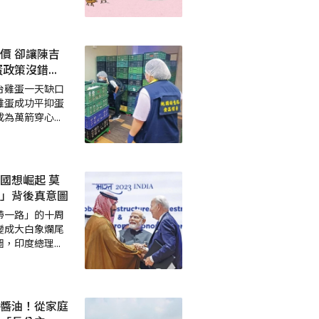
價 卻讓陳吉
蛋政策沒錯
...
台雞蛋一天缺口
雞蛋成功平抑蛋
成為萬箭穿心
...
國想崛起 莫
」背後真意圖
帶一路」的十周
變成大白象爛尾
圖，印度總理
...
醬油！從家庭