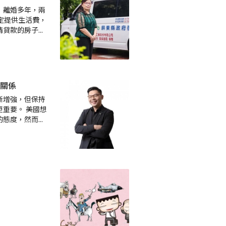
，離婚多年，兩
定提供生活費，
清貸款的房子
...
關係
斷增強，但保持
重要。 美國想
的態度，然而
...