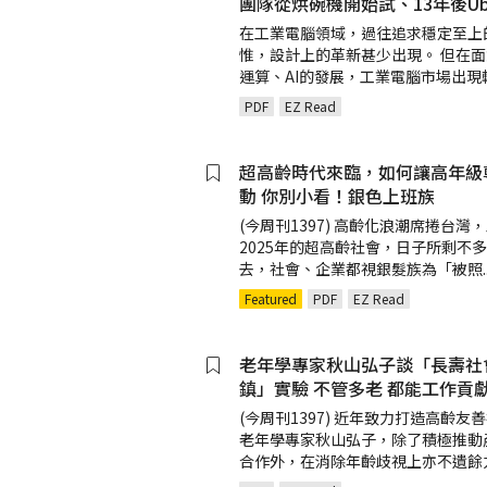
團隊從烘碗機開始試、13年後Ub
在工業電腦領域，過往追求穩定至上
惟，設計上的革新甚少出現。 但在
運算、AI的發展，工業電腦市場出現
PDF
EZ Read
超高齡時代來臨，如何讓高年級
動 你別小看！銀色上班族
(今周刊1397) 高齡化浪潮席捲台灣
2025年的超高齡社會，日子所剩不
去，社會、企業都視銀髮族為「被照
.
Featured
PDF
EZ Read
老年學專家秋山弘子談「長壽社
鎮」實驗 不管多老 都能工作貢
(今周刊1397) 近年致力打造高齡友
老年學專家秋山弘子，除了積極推動
合作外，在消除年齡歧視上亦不遺餘