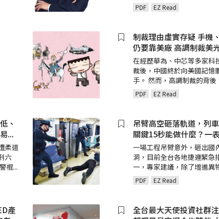
PDF
EZ Read
制裁理由虛實存疑 手機、
仍要靠美廠 高調制裁美光
在經歷華為、中芯等多家科
裁後，中國終於向美國記憶
手。 然而，高調制裁的背後
PDF
EZ Read
率低、
吊臂高空砸落軌道，列車
不易
...
關鍵15秒能做什麼？一
遭柔道
一場工程吊臂意外，砸出國
刑六
洞，目前全台各地捷運緊急
記警棍
...
一，專家建議，除了增進異
PDF
EZ Read
ED產
全台最大天使投資社群注