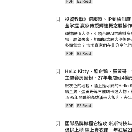
PDF
EZ Read
投資教戰》伺服器、IP到檢測廠 
全掌握 贏家傳授輝達概念股操
輝達股價大漲，引領台股AI供應鏈多
揚，展望未來，相關概念股大漲後是
多頭氣焰？ 市場贏家們在此分享他們
PDF
EZ Read
Hello Kitty、酷企鵝、蛋黃哥
主題套房圈粉…27年老店砸4億
銀灰色的地毯，牆上是可愛的Hello Ki
酷企鵝、蛋黃哥等三麗鷗卡通人物，
1995年開幕的高雄漢來大飯店，去
PDF
EZ Read
國際品牌撤櫃它進攻 米斯特挾
億拚上櫃 線上賣衣郎一年狂展2