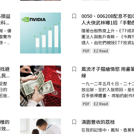
S損益
0050、006208配息不
是科
...
人大俠武林曝1招「手動
報，優
隨著台股熱度上升，ETF成
震驚市
獲法人與散戶青睞，《今周
錄，
...
達人，由他們親授ETF投資
PDF
EZ Read
尋找避
風流才子描繪情慾 用畫
人民
...
線
受壓
一九一二年五月七日，二十
日的
放出獄，至於入獄原因，是
若是
...
百多張裸體畫。 席勒的創作
PDF
EZ Read
脊椎的
滿園豐收的荔枝
有效
...
在我的記憶中，鳳梨、香蕉