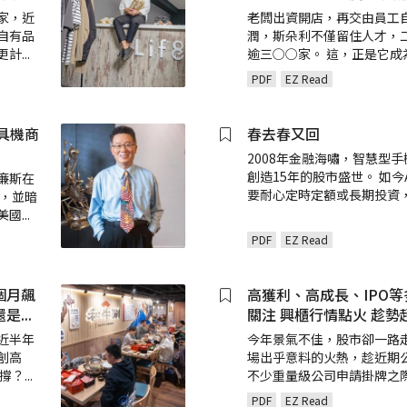
家，近
老闆出資開店，再交由員工
自有品
潤，斯朵利不僅留住人才，
更計
...
逾三○○家。 這，正是它成
PDF
EZ Read
具機商
春去春又回
2008年金融海嘯，智慧型
創造15年的股市盛世。 如今
廉斯在
要耐心定時定額或長期投資
念，並暗
美國
...
PDF
EZ Read
個月飆
高獲利、高成長、IPO
還是
...
關注 興櫃行情點火 趁勢
近半年
今年景氣不佳，股市卻一路
創高
場出乎意料的火熱，趁近期
有撐？
...
不少重量級公司申請掛牌之
PDF
EZ Read