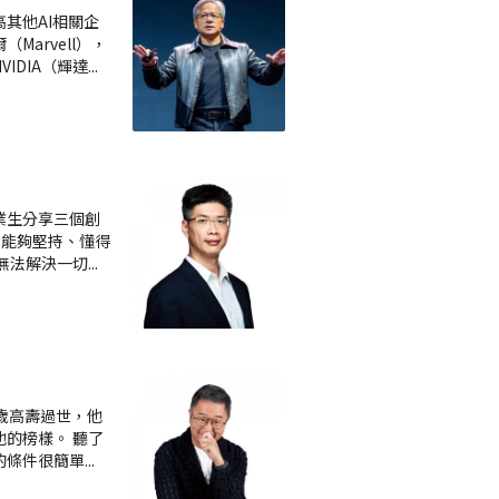
其他AI相關企
Marvell），
IDIA（輝達
...
業生分享三個創
、能夠堅持、懂得
無法解決一切
...
歲高壽過世，他
的榜樣。 聽了
的條件很簡單
...