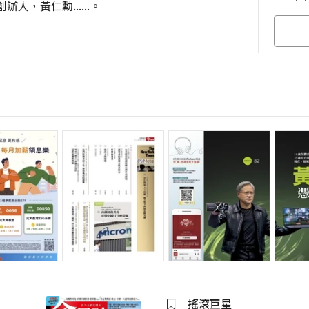
創辦人，黃仁勳......。
搖滾巨星