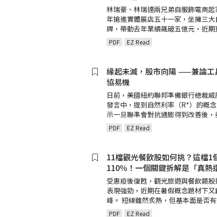
林瑞豪、林瑞達兩兄弟自服飾電商起
年搶進實體展店五十一家，坐擁三大
牌，帶動去年業績飆破五億元，近期
PDF
EZ Read
緣起未滅，股市向陽 ——兼論工
協易機
日前，美國紐約聯邦準備銀行總裁威
發言中，提到自然利率（R*）的概
示一旦聯準會對抗通膨得到改善後，
PDF
EZ Read
11檔觀光餐飲股如何挑？這檔1
110％！一個關鍵拆解是「真熱
受惠疫後復甦，觀光旅遊與餐飲類股
表現強勁，近期在暑假概念題材下又
峰。 短線雖然炙熱，但基本面是否
PDF
EZ Read