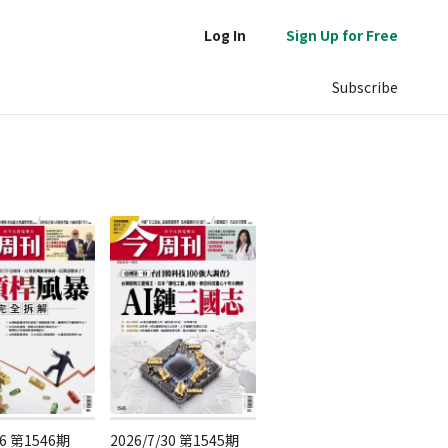
Log In
Sign Up for Free
Subscribe
/6 第1546期
2026/7/30 第1545期