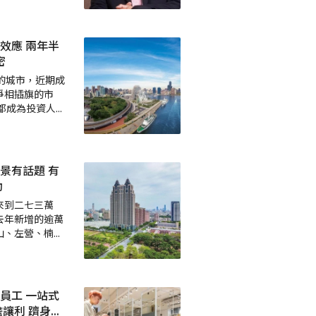
效應 兩年半
密
的城市，近期成
爭相插旗的市
都成為投資人
...
景有話題 有
動
來到二七三萬
去年新增的逾萬
山、左營、楠
...
員工 一站式
讓利 躋身
...