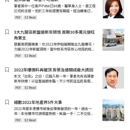
筆者其中一位客戶Peter已60歲，屬單身人士，是工程
公司的主管。他於三年前證實有腸癌，經治療後已
...
PDF
EZ Read
3大九龍區新盤搶新年頭炮 首期30多萬元做旺
角業主
發展商把握機會，在2022年伊始搶閘推出九龍樓花，
力搶2022年新盤頭炮。當中既有市區核心地段的旺
...
PDF
EZ Read
2022年樓價料再破頂 房策及通關成最大誘因
本文「出街」之日，已踏入新一年，筆者先祝各讀者
新年快樂！以往聖誕節來臨，不少市民往往趁長假
...
PDF
EZ Read
細數2021年地產界5件大事
2021年是本港樓市疫後反彈兼破頂的一年，過去一
年，本地樓市可謂相當熱鬧，無論一手、二手交投
...
PDF
EZ Read