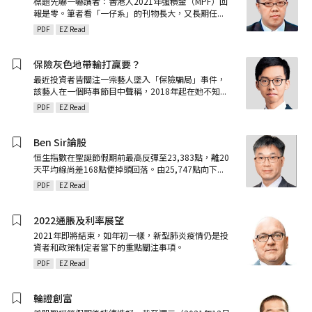
標題先嚇一嚇讀者：香港人2021年強積金（MPF）回
報是零。筆者看「一仔系」的刊物長大，又長期任
...
PDF
EZ Read
保險灰色地帶輸打贏要？
最近投資者皆關注一宗藝人墜入「保險騙局」事件，
該藝人在一個時事節目中聲稱，2018年起在她不知
...
PDF
EZ Read
Ben Sir論股
恒生指數在聖誕節假期前最高反彈至23,383點，離20
天平均線尚差168點便掉頭回落。由25,747點向下
...
PDF
EZ Read
2022通脹及利率展望
2021年即將結束，如年初一樣，新型肺炎疫情仍是投
資者和政策制定者當下的重點關注事項。
PDF
EZ Read
輪證創富