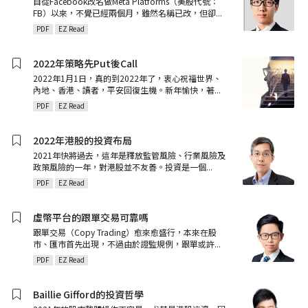
自從Facebook改名做Meta Platforms（美股代號：
FB）以來，不覺已經兩個月，雖然名稱已改，但卻
...
PDF
EZ Read
2022年策略先Put後Call
2022年1月1日，真的到2022年了，衷心祝福世界、
內地、香港、讀者，平安回復生機。新年愉快，著
...
PDF
EZ Read
2022年港股的投資布局
2021年快將過去，這年是釋放監管風險、行業風險及
政策風險的一年，對港股並不友善。投資是一個
...
PDF
EZ Read
虛幣平台的跟單交易可靠嗎
跟單交易（Copy Trading）愈來愈盛行，本來在股
市、匯市首先出現，不過由於證監規例，跟單或許
...
PDF
EZ Read
Baillie Gifford的投資哲學