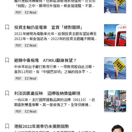
雖然港股持續疲弱，但新能源板塊表現強勢，在云云
「弱股」之中，顯得份外強勁。蔡金強提醒，不要
...
PDF
EZ Read
投資主軸仍是電車 宜買「絕對龍頭」
2021年被視為電動車元年，這個投資主題有望延續至
2022年。蔡金強認為，2022年的投資主題離不開電
...
PDF
EZ Read
避開中毒板塊 ATMXJ翻身無望？
中央早前出手嚴打教育行業，一眾教育股自此沈睡。
直到12月初，有「中國巴菲特」之稱的段永平，
...
PDF
EZ Read
利淡因素盡反映 滔搏吸納價值顯現
一向以來，主打國際運動品牌的滔搏（06110），近
期面對雙重衝擊。其一是疫情之下，全球供應鏈
...
PDF
EZ Read
港股2022年首季仍未擺脱弱勢