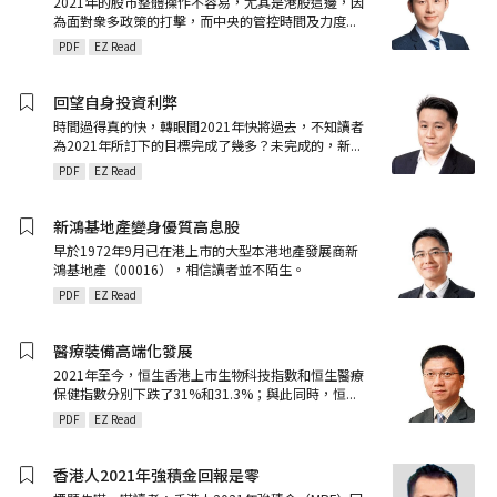
2021年的股市整體操作不容易，尤其是港股這邊，因
為面對衆多政策的打擊，而中央的管控時間及力度
...
PDF
EZ Read
回望自身投資利弊
時間過得真的快，轉眼間2021年快將過去，不知讀者
為2021年所訂下的目標完成了幾多？未完成的，新
...
PDF
EZ Read
新鴻基地產變身優質高息股
早於1972年9月已在港上市的大型本港地產發展商新
鴻基地產（00016），相信讀者並不陌生。
PDF
EZ Read
醫療裝備高端化發展
2021年至今，恒生香港上市生物科技指數和恒生醫療
保健指數分別下跌了31%和31.3%；與此同時，恒
...
PDF
EZ Read
香港人2021年強積金回報是零