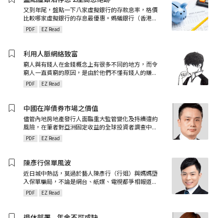
又到年尾，盤點一下八家虛擬銀行的存款息率，格價
比較哪家虛擬銀行的存息最優惠。螞蟻銀行（香港
...
PDF
EZ Read
利用人脈網絡致富
窮人與有錢人在金錢概念上有很多不同的地方，而令
窮人一直貧窮的原因，是由於他們不懂有錢人的賺
...
PDF
EZ Read
中國在岸債券市場之價值
儘管內地房地產發行人面臨重大監管變化及持續違約
風險，在筆者對亞洲固定收益的全球投資者調查中
...
PDF
EZ Read
陳彥行保單風波
近日城中熱話，莫過於藝人陳彥行（行姐）與媽媽墮
入保單騙局，不論是網台、紙媒、電視都爭相報道
...
PDF
EZ Read
退休部署ﾠ年金不可或缺