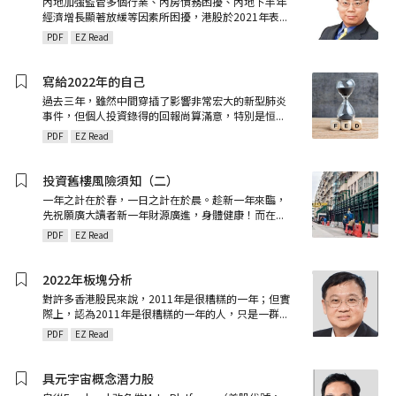
內地加強監管多個行業、內房債務困擾、內地下半年
經濟增長顯著放緩等因素所困擾，港股於2021年表
...
PDF
EZ Read
寫給2022年的自己
過去三年，雖然中間穿插了影響非常宏大的新型肺炎
事件，但個人投資錄得的回報尚算滿意，特別是恒
...
PDF
EZ Read
投資舊樓風險須知（二）
一年之計在於春，一日之計在於晨。趁新一年來臨，
先祝願廣大讀者新一年財源廣進，身體健康！而在
...
PDF
EZ Read
2022年板塊分析
對許多香港股民來說，2011年是很糟糕的一年；但實
際上，認為2011年是很糟糕的一年的人，只是一群
...
PDF
EZ Read
具元宇宙概念潛力股