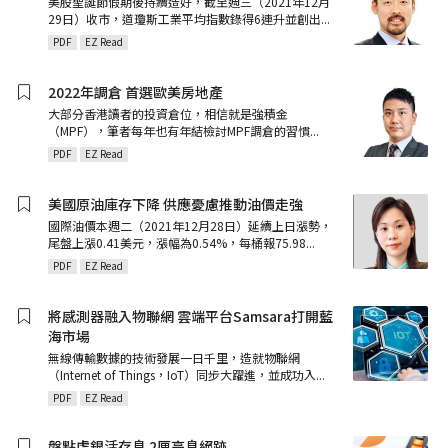
美股聖誕節假期後持續造好，截至週三（2021年12月
29日）收市，道瓊斯工業平均指數錄得6連升並創出
...
PDF
EZ Read
2022年調倉 首選歐美房地產
大部分香港讀者的投資倉位，相信就是強積金
（MPF），筆者每年也有年結檢討MPF調倉的習慣
...
PDF
EZ Read
美國原油庫存下降 供應憂慮推動油價走強
國際油價本週二（2021年12月28日）延續上日漲勢，
尾盤上漲0.41美元，漲幅為0.54%，每桶報75.98
...
PDF
EZ Read
將感測器融入物聯網 雲端平台Samsara打開藍
海市場
無線傳輸數據的技術發展一日千里，造就物聯網
（Internet of Things，IoT）同步大躍進，並成功入
...
PDF
EZ Read
盤點虛銀活存息 2厘高息絕跡