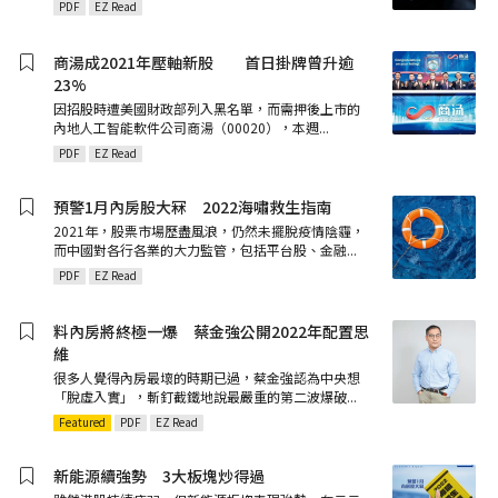
PDF
EZ Read
商湯成2021年壓軸新股 首日掛牌曾升逾
23%
因招股時遭美國財政部列入黑名單，而需押後上市的
內地人工智能軟件公司商湯（00020），本週
...
PDF
EZ Read
預警1月內房股大冧 2022海嘯救生指南
2021年，股票市場歷盡風浪，仍然未擺脫疫情陰霾，
而中國對各行各業的大力監管，包括平台股、金融
...
PDF
EZ Read
料內房將終極一爆 蔡金強公開2022年配置思
維
很多人覺得內房最壞的時期已過，蔡金強認為中央想
「脫虛入實」，斬釘截鐵地說最嚴重的第二波爆破
...
Featured
PDF
EZ Read
新能源續強勢 3大板塊炒得過