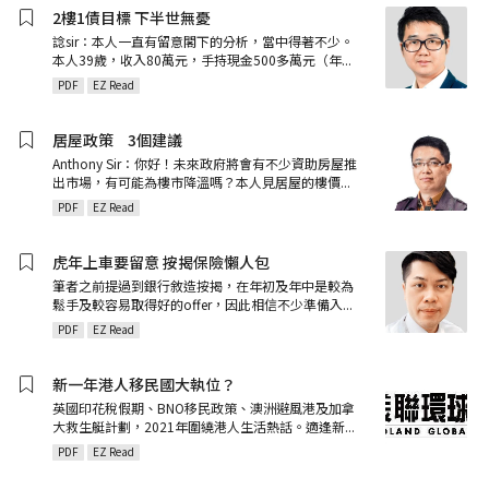
2樓1債目標 下半世無憂
諗sir：本人一直有留意閣下的分析，當中得著不少。
本人39歲，收入80萬元，手持現金500多萬元（年
...
PDF
EZ Read
居屋政策ﾠ3個建議
Anthony Sir：你好！未來政府將會有不少資助房屋推
出市場，有可能為樓市降溫嗎？本人見居屋的樓價
...
PDF
EZ Read
虎年上車要留意 按揭保險懶人包
筆者之前提過到銀行敘造按揭，在年初及年中是較為
鬆手及較容易取得好的offer，因此相信不少準備入
...
PDF
EZ Read
新一年港人移民國大執位？
英國印花稅假期、BNO移民政策、澳洲避風港及加拿
大救生艇計劃，2021年圍繞港人生活熱話。適逢新
...
PDF
EZ Read