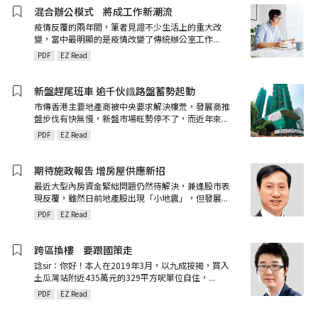
混合辦公模式ﾠ將成工作新潮流
疫情反覆的兩年間，筆者見證不少生活上的重大改
變，當中最明顯的是疫情改變了傳統辦公室工作
...
PDF
EZ Read
新盤趕尾班車 逾千伙鐡路盤蓄勢起動
市傳香港主要地產商被中央要求解決樓荒，發展商推
盤步伐有快無慢，新盤市場旺勢停不了，而近年來
...
PDF
EZ Read
期待施政報告 增房屋供應新招
最近大型內房資金緊絀問題仍然待解決，兼逢股市表
現反覆，雖然日前地產股出現「小地震」，但發展
...
PDF
EZ Read
跨區換樓ﾠ要跟國策走
諗sir：你好！本人在2019年3月，以九成按揭，買入
土瓜灣站附近435萬元的329平方呎單位自住，
...
PDF
EZ Read