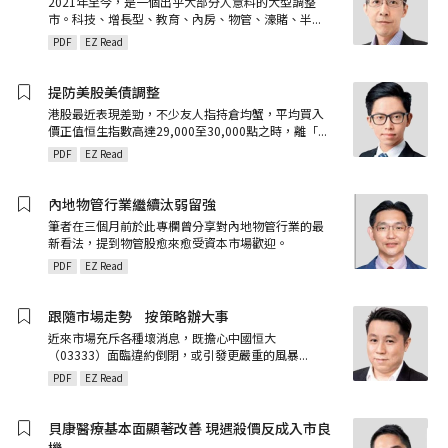
2021年至今，是一個出乎大部分人意料的大型調整
市。科技、增長型、教育、內房、物管、濠賭、半
...
PDF
EZ Read
提防美股美債調整
港股最近表現差勁，不少友人指持倉均蟹，平均買入
價正值恒生指數高達29,000至30,000點之時，離「
...
PDF
EZ Read
內地物管行業繼續汰弱留強
筆者在三個月前於此專欄曾分享對內地物管行業的最
新看法，提到物管股愈來愈受資本市場歡迎。
PDF
EZ Read
跟隨市場走勢ﾠ按策略辦大事
近來市場充斥各種壞消息，既擔心中國恒大
（03333）面臨違約倒閉，或引發更嚴重的風暴
...
PDF
EZ Read
貝康醫療基本面顯著改善 現遇殺價反成入市良
機