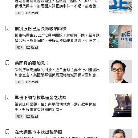
近期香港投資者最關注，當然是中國恒大（03333）
債爆煲與中、加兩國人質互換事件。不過，前者發
...
PDF
EZ Read
個別股份已屆長線吸納時機
恒生指數由2021年2月中開始，就輾轉下跌，至今跌
幅22%。與此同時，美股卻不斷地創新高，近日才
...
PDF
EZ Read
美國真的要加息？
受到持續高通脹的困擾，近日全球主要央行相繼發出
加息宣言，美國聯邦儲備局更將縮減買債以至加息
...
PDF
EZ Read
準備下調存款準備金之功課
筆者比較樂觀，估計內地很快就會下調存款準備金
率，對股市會有短期的刺激。
PDF
EZ Read
在大調整市中找出強勢股