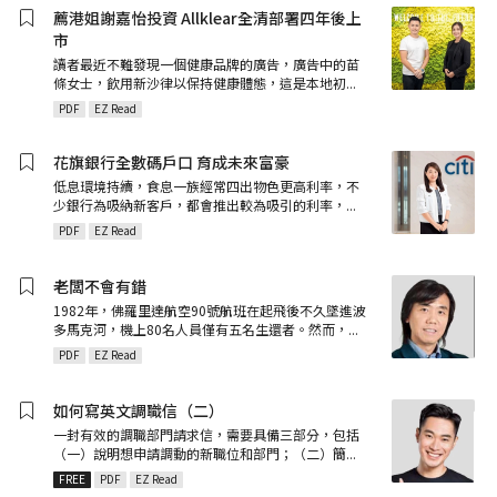
薦港姐謝嘉怡投資 Allklear全清部署四年後上
市
讀者最近不難發現一個健康品牌的廣告，廣告中的苗
條女士，飲用新沙律以保持健康體態，這是本地初
...
PDF
EZ Read
花旗銀行全數碼戶口 育成未來富豪
低息環境持續，食息一族經常四出物色更高利率，不
少銀行為吸納新客戶，都會推出較為吸引的利率，
...
PDF
EZ Read
老闆不會有錯
1982年，佛羅里達航空90號航班在起飛後不久墜進波
多馬克河，機上80名人員僅有五名生還者。然而，
...
PDF
EZ Read
如何寫英文調職信（二）
一封有效的調職部門請求信，需要具備三部分，包括
（一）說明想申請調動的新職位和部門；（二）簡
...
FREE
PDF
EZ Read