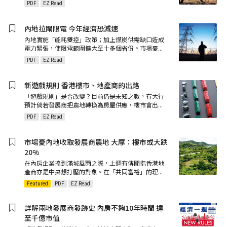
PDF
EZ Read
內地拉閘限電 今年經濟恐減速
內地實施「能耗雙控」政策；加上煤炭供需缺口造成
電力緊張，使限電範圍擴大至十多個省份。市場憂
...
PDF
EZ Read
新遊戲規則 香港樓市、地產商的出路
「遊戲規則」是否改變？目前仍是未知之數，有大行
預計倘若發展商把農地轉換為房屋供應，樓市會出
...
PDF
EZ Read
市場憂內地收取發展商農地 大摩：樓市或大跌
20%
在內房企業搞到滿城風雨之際，上週有傳聞指香港地
產商亦是中央想打壓的對象。在「共同富裕」的理
...
Featured
PDF
EZ Read
詳解兩地發展商發跡史 內房不夠10年時間 達
至千億市值