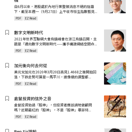
自6月以來，港股處於內地行業整頓消息不絕的陰霾
下，截至本週一（9月27日）上午收市恒生指數暫見
...
PDF
EZ Read
數字文明新時代
2021年世界互聯網大會烏鎮峰會在浙江烏鎮召開，主
題是「邁向數字文明新時代——攜手構建網絡空間命
...
PDF
EZ Read
加元後向何去何從
美元兌加元在2020年3月20日高見1.4668之後開始回
落，下跌走勢可算是一馬平川，連像樣的調整都
...
PDF
EZ Read
倉鼠投資的弦外之音
倉鼠投資勁過「股神」，但投資者應該請牠做顧問
嗎？近期最紅的「股神」，不是「股神」畢菲特
...
PDF
EZ Read
Ben Sir論股