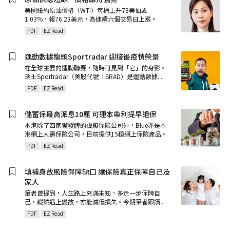
美國紐約原油價格（WTI）每桶上升78美仙或
1.03%，報76.23美元，為連續六個交易日上漲。
PDF
EZ Read
運動數據龍頭Sportradar 迎接後疫情榮景
在全球主要的運動聯賽，隨時可見到「它」的身影。
瑞士Sportradar（美股代號：SRAD）是運動數據
...
PDF
EZ Read
儲蓄保最高派息10厘 可連本帶利提早退保
本港除了四家獲發牌的虛擬保險公司外，Blue亦是本
港網上人壽保險公司，目前提供15種網上保險產品。
PDF
EZ Read
填補身故風險保障缺口 讓保險真正保障自己及
家人
筆者曾提到，人生路上充滿未知，多走一步保障自
己，縱然遇上變故，亦能減低損失。今期筆者跟讀
...
PDF
EZ Read