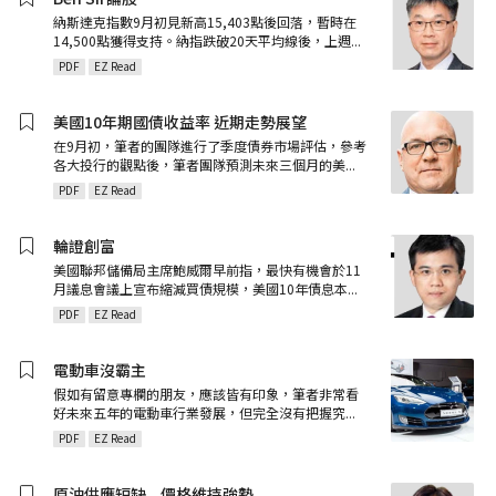
納斯達克指數9月初見新高15,403點後回落，暫時在
14,500點獲得支持。納指跌破20天平均線後，上週
...
PDF
EZ Read
美國10年期國債收益率 近期走勢展望
在9月初，筆者的團隊進行了季度債券市場評估，參考
各大投行的觀點後，筆者團隊預測未來三個月的美
...
PDF
EZ Read
輪證創富
美國聯邦儲備局主席鮑威爾早前指，最快有機會於11
月議息會議上宣布縮減買債規模，美國10年債息本
...
PDF
EZ Read
電動車沒霸主
假如有留意專欄的朋友，應該皆有印象，筆者非常看
好未來五年的電動車行業發展，但完全沒有把握究
...
PDF
EZ Read
原油供應短缺ﾠ價格維持強勢