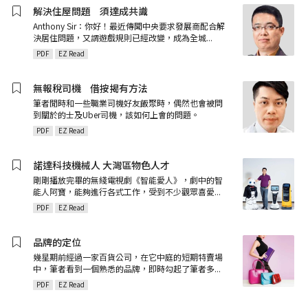
解決住屋問題ﾠ須達成共識
Anthony Sir：你好！最近傳聞中央要求發展商配合解
決居住問題，又謂遊戲規則已經改變，成為全城
...
PDF
EZ Read
無報稅司機ﾠ借按揭有方法
筆者閒時和一些職業司機好友飯聚時，偶然也會被問
到關於的士及Uber司機，該如何上會的問題。
PDF
EZ Read
諾達科技機械人 大灣區物色人才
剛剛播放完畢的無綫電視劇《智能愛人》，劇中的智
能人阿寶，能夠進行各式工作，受到不少觀眾喜愛
...
PDF
EZ Read
品牌的定位
幾星期前經過一家百貨公司，在它中庭的短期特賣場
中，筆者看到一個熟悉的品牌，即時勾起了筆者多
...
PDF
EZ Read