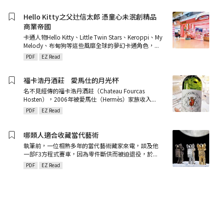
Hello Kitty之父辻信太郎 憑童心未泯創精品
商業帝國
卡通人物Hello Kitty、Little Twin Stars、Keroppi、My
Melody、布甸狗等這些風靡全球的夢幻卡通角色，
...
PDF
EZ Read
福卡浩丹酒莊ﾠ愛馬仕的月光杯
名不見經傳的福卡浩丹酒莊（Chateau Fourcas
Hosten），2006年被愛馬仕（Hermès）家族收入
...
PDF
EZ Read
哪類人適合收藏當代藝術
執筆前，一位相熟多年的當代藝術藏家來電，談及他
一部F3方程式賽車，因為零件斷供而被迫退役，於
...
PDF
EZ Read