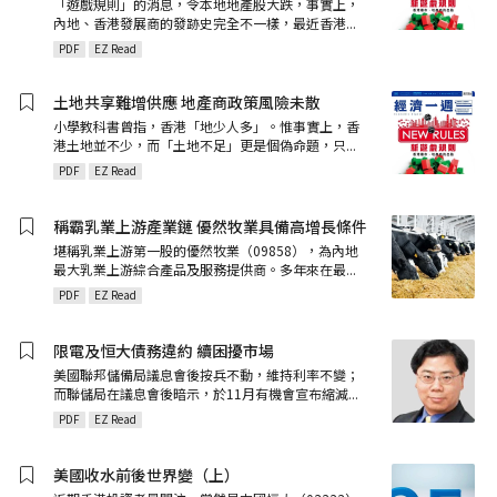
「遊戲規則」的消息，令本地地產股大跌，事實上，
內地、香港發展商的發跡史完全不一樣，最近香港
...
PDF
EZ Read
土地共享難增供應 地產商政策風險未散
小學教科書曾指，香港「地少人多」。惟事實上，香
港土地並不少，而「土地不足」更是個偽命題，只
...
PDF
EZ Read
稱霸乳業上游產業鏈 優然牧業具備高增長條件
堪稱乳業上游第一股的優然牧業（09858），為內地
最大乳業上游綜合產品及服務提供商。多年來在最
...
PDF
EZ Read
限電及恒大債務違約 續困擾市場
美國聯邦儲備局議息會後按兵不動，維持利率不變；
而聯儲局在議息會後暗示，於11月有機會宣布縮減
...
PDF
EZ Read
美國收水前後世界變（上）