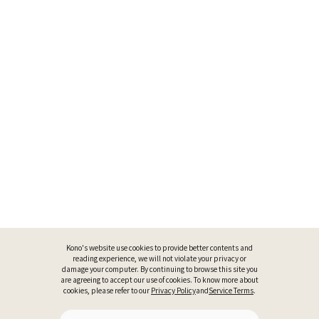
Kono's website use cookies to provide better contents and
reading experience, we will not violate your privacy or
damage your computer. By continuing to browse this site you
are agreeing to accept our use of cookies. To know more about
cookies, please refer to our
Privacy Policy
and
Service Terms
.