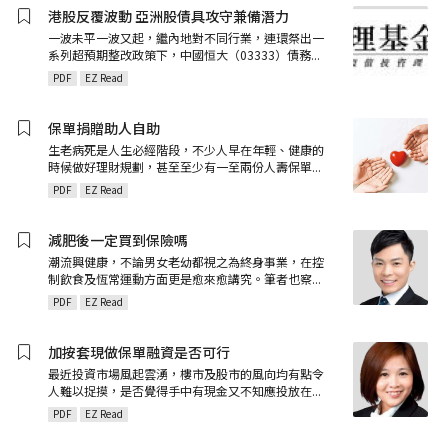
港股反覆波動 亞洲股債具攻守兼備潛力
一波未平一波又起，繼內地對不同行業，連環祭出一
系列超預期整改政策下，中國恒大（03333）債務
...
PDF
EZ Read
保單捐贈助人自助
生老病死是人生必經階段，不少人早在年輕、健康的
時候做好理財規劃，甚至至少有一至兩份人壽保單
...
PDF
EZ Read
減肥後一定買到保險嗎
潮流興健康，不論男女老幼都視之為終身事業，在控
制飲食及恆常運動方面更是愈來愈講究。筆者也察
...
PDF
EZ Read
加按套現做保單融資是否可行
最近投資市場風起雲湧，樓市及股市的風向均有點令
人難以捉摸，是否覺得手中有現金又不知應投放在
...
PDF
EZ Read