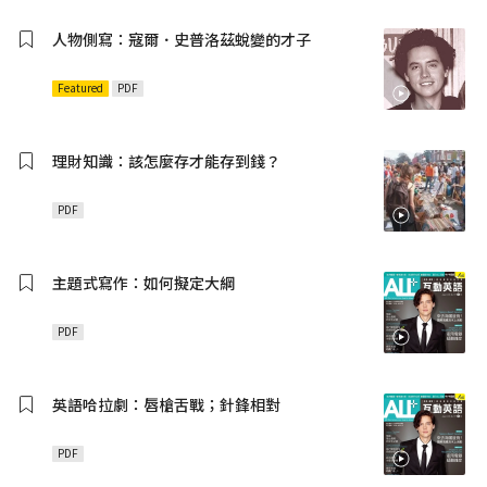
人物側寫：寇爾．史普洛茲蛻變的才子
Featured
PDF
理財知識：該怎麼存才能存到錢？
PDF
主題式寫作：如何擬定大綱
PDF
英語哈拉劇：唇槍舌戰；針鋒相對
PDF