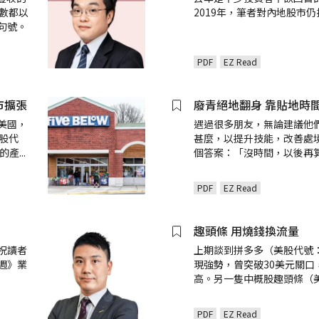
數都以
2019年，筆者對內地股市
句號。
PDF
EZ Read
逆市擴張
廢青絕地翻身 靠貼地時
美國，
遇過很多朋友，無論建議他
美股代
甚麼，以提升技能，改善處
w的產
...
個答案：「沒時間，以後再
PDF
EZ Read
趣頭條 用燒錢換流量
祝讀者
上期談到拼多多（美股代號：
週》業
現強勢，曾突破30美元關口
高。另一隻中概股趣頭條（
PDF
EZ Read