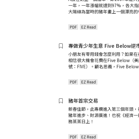
一年，一年漲幅就達到97%，各大指
大陽線為當時的豬年畫上一個漂亮的
PDF
EZ Read
專做青少年生意 Five Below
小朋友有零用錢會怎麼利用？如果在
相信很大機會花費在Five Below（
號：FIVE）。顧名思義，Five Belo
PDF
EZ Read
豬年首宗交易
新春佳節，此專欄進入第三個年頭，
豬年進步、財源廣進！也祝《經濟一
務蒸蒸日上！
PDF
EZ Read