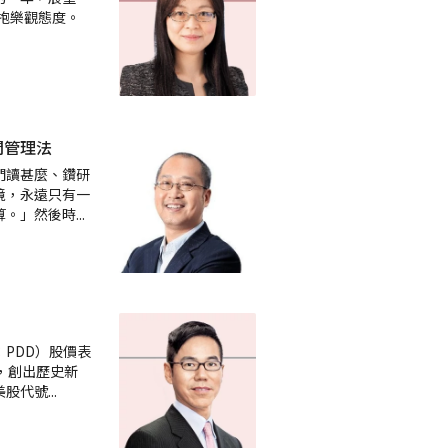
仍抱樂觀態度。
間管理法
們讀甚麼、鑽研
境，永遠只有一
算。」然後時
...
PDD）股價表
，創出歷史新
美股代號
...