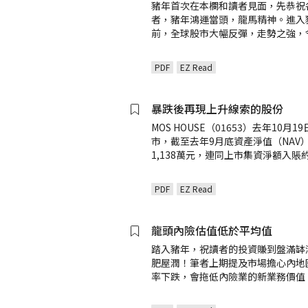
豬年首次在本欄和讀者見面，先恭祝
者，豬年鴻運當頭，龍馬精神。進入
前，全球股市大幅反彈，走勢之強，
PDF
EZ Read
暴跌後再現上升線索的股份
MOS HOUSE（01653）去年10月1
市，截至去年9月底資產淨值（NAV
1,138萬元，連同上市集資淨額入賬約7
PDF
EZ Read
龍頭內險估值低於平均值
踏入豬年，祝讀者的投資賺到盤滿缽
肥屋潤！筆者上期提及市場擔心內地
率下跌，會拖低內險業的新業務價值