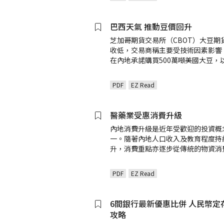
巴西天氣 推動豆價回升
芝加哥期貨交易所（CBOT）大豆期
收低，交易商稱主要受技術因素影響
在內地承諾購買500萬噸美國大豆，
PDF
EZ Read
醫藥業受惠消費升級
內地消費升級是近年受歡迎的投資概
一。隨著內地人口收入及教育程度持
升，消費重點亦逐步從傳統的物資消
PDF
EZ Read
6間銀行最新優惠比併 人民幣定
攻略