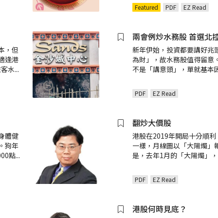
Featured
PDF
EZ Read
兩會例炒水務股 首選北
本，但
新年伊始，投資都要講好兆
適逢港
為財」，故水務股值得留意
旅客水
...
不是「講意頭」，單就基本
PDF
EZ Read
翻炒大價股
身體健
港股在2019年開局十分順利，
。狗年
一樣，月線圖以「大陽燭」
00點
...
是，去年1月的「大陽燭」
PDF
EZ Read
港股何時見底？