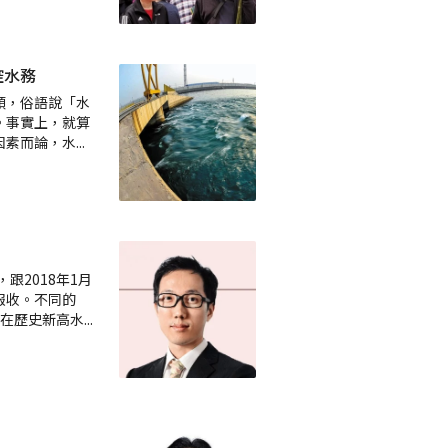
控水務
頭，俗語說「水
。事實上，就算
因素而論，水
...
跟2018年1月
報收。不同的
，在歷史新高水
...