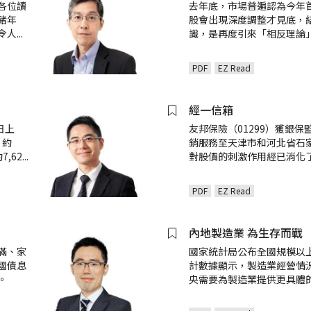
各位讀
去年底，市場普遍認為今年
豬年
股會出現深度調整才見底，
令人
...
識，是再度引來「相反理論
PDF
EZ Read
經一信箱
9日上
友邦保險（01299）獲銀保
）約
銷服務至天津市和河北省石
,62
...
對股價的刺激作用經已消化了
PDF
EZ Read
內地製造業 為生存而戰
滿、家
國家統計局公布全國規模以
國債息
計數據顯示，製造業經營情
。
央需要為製造業提供更具體