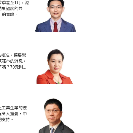
首季甚至1月，港
結果過度的共
」的實踐。
監批准，擴展營
家莊市的消息，
嗎？70元附
...
上工業企業的統
況令人擔憂，中
的支持。