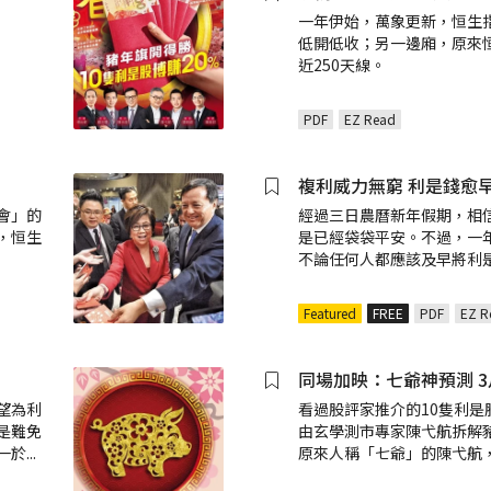
一年伊始，萬象更新，恒生
低開低收；另一邊廂，原來
近250天線。
PDF
EZ Read
複利威力無窮 利是錢愈
會」的
經過三日農曆新年假期，相信
，恒生
是已經袋袋平安。不過，一
不論任何人都應該及早將利
Featured
FREE
PDF
EZ R
同場加映：七爺神預測 
望為利
看過股評家推介的10隻利是
是難免
由玄學測市專家陳弋航拆解
一於
...
原來人稱「七爺」的陳弋航