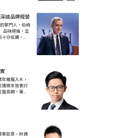
特深諳品牌經營
H的掌門人，伯納
ult）品味絕倫。生
前十分低調，
...
實
豬年豬籠入水，
缸邊朋友皆會討
紅盤高開。筆
...
萬事如意，財運