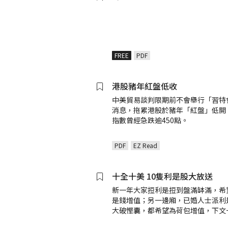
FREE
PDF
港股豬年紅盤低收
中美貿易談判限期前不會舉行「習特
消息，拖累港股於豬年「紅盤」低開
指數曾經急跌逾450點。
PDF
EZ Read
十全十美 10隻利是股大放送
新一年大家𢭃利是𢭃到盤滿缽滿，希
是錢增值；另一邊廂，已婚人士派利
大破慳囊，都希望為荷包增值，下文