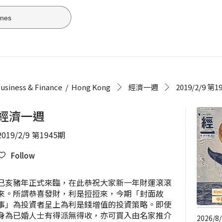
usiness & Finance
Hong Kong
經濟一週
2019/2/9 第1
經濟一週
2019/2/9 第1945期
Follow
己亥豬年正式來臨，在此恭祝大家新一年財運滾滾
來。所謂恭喜發財，利是𢭃𢭃來，今期「封面故
事」為投資者呈上為利是錢增值的投資策略。即使
身為已婚人士有得派無得收，亦可買入由名家推介
2026/8