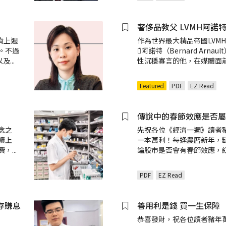
奢侈品教父 LVMH阿諾
貨上週
作為世界最大精品帝國LVM
。不過
德́阿諾特（Bernard Arna
以及
...
性沉穩寡言的他，在媒體面
Featured
PDF
EZ Read
傳說中的春節效應是否屬
念之
先祝各位《經濟一週》讀者
續上
一本萬利！每逢農曆新年，
費，
...
論股市是否會有春節效應，
PDF
EZ Read
存賺息
善用利是錢 買一生保障
恭喜發財，祝各位讀者豬年