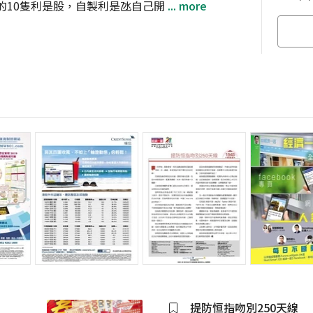
的10隻利是股，自製利是氹自己開
... more
提防恒指吻別250天線