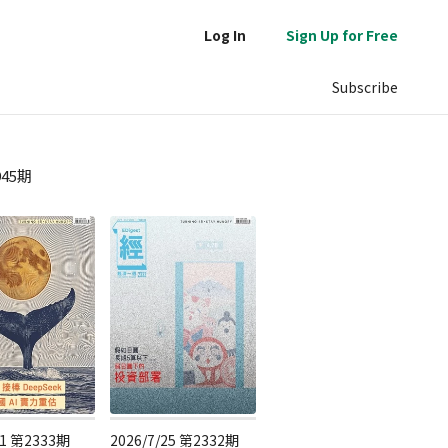
Log In
Sign Up for Free
Subscribe
945期
/1 第2333期
2026/7/25 第2332期