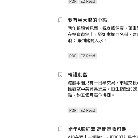
PDF
EZ Read
要有坐大浪的心態
豬年跟讀者見面，祝身體健康、萬事
在投資市場上，猶如本欄目名稱，要
浪； 賺到豬籠入水！
PDF
EZ Read
輪證創富
港股本週只有一日半交易，市場交投
惟觀望中美貿易進展。恒生指數於28,
點、約五個月高位徘徊。
PDF
EZ Read
豬年A股紅盤 高開高收可期
A股在對上一個豬年，即2007年是大