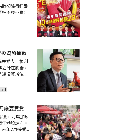
指數卻錄得紅盤
恒指不經不覺升
早投資愈著數
未婚人士𢭃利
年之計在於春，
是錢投資增值
...
ead
3月底要買貨
股後，同場加映
豬年港股走向。
，去年2月接受
...