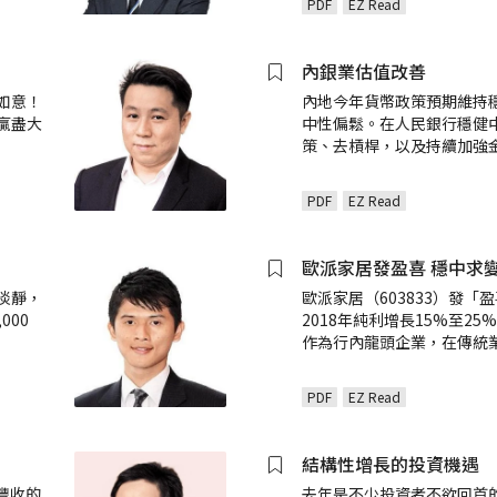
PDF
EZ Read
內銀業估值改善
如意！
內地今年貨幣政策預期維持
贏盡大
中性偏鬆。在人民銀行穩健
策、去槓桿，以及持續加強
PDF
EZ Read
歐派家居發盈喜 穩中求
淡靜，
歐派家居（603833）發「
000
2018年純利增長15%至2
作為行內龍頭企業，在傳統
PDF
EZ Read
結構性增長的投資機遇
豐收的
去年是不少投資者不欲回首