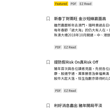
Featured
PDF
EZ Read
新春丁財兩旺 金沙短線贏面高
雖然農曆新年去澳門，隨時貴過去日
每年春節「過大海」的仍大有人在。
珠澳大橋2018年10月開通，中、港
PDF
EZ Read
提防假Risk On真Risk Off
豬年首次與各位讀者見面，先祝各位
康、股運亨通、萬事勝意及幸福美滿
股巿大起大落，恒生指數亦錄得約3,0
PDF
EZ Read
利好消息盡出 豬年開局平淡