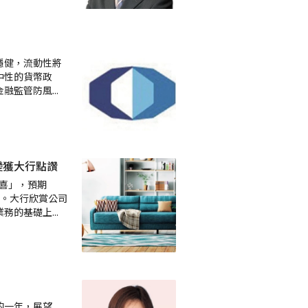
穩健，流動性將
中性的貨幣政
金融監管防風
...
變獲大行點讚
盈喜」，預期
5%。大行欣賞公司
業務的基礎上
...
的一年，展望