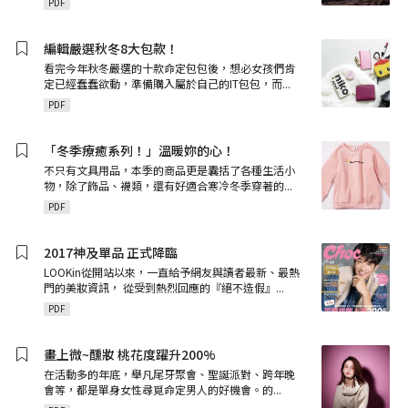
PDF
編輯嚴選秋冬8大包款！
看完今年秋冬嚴選的十款命定包包後，想必女孩們肯
定已經蠢蠢欲動，準備購入屬於自己的IT包包，而
...
PDF
「冬季療癒系列！」溫暖妳的心！
不只有文具用品，本季的商品更是囊括了各種生活小
物，除了飾品、襪類，還有好適合寒冷冬季穿著的
...
PDF
2017神及單品 正式降臨
LOOKin從開站以來，一直給予網友與讀者最新、最熱
門的美妝資訊， 從受到熱烈回應的『絕不造假』
...
PDF
畫上微~醺妝 桃花度躍升200%
在活動多的年底，舉凡尾牙聚會、聖誕派對、跨年晚
會等，都是單身女性尋覓命定男人的好機會。的
...