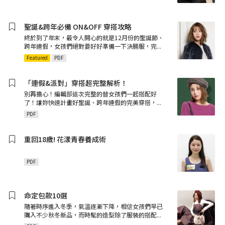
聖誕&跨年必備 ON&OFF 穿搭攻略
終於到了年末，最令人開心的就是12月份的聖誕節、
跨年連假，女孩們絕對要好好準備一下決勝服，完
...
Featured
PDF
「連假&派對」穿搭超完整解析！
別再擔心！編輯部這次完整的替女孩們一起搭配好
了！讓妳快速計畫好聖誕、跨年連假的完美穿搭，
...
PDF
重回18歲! 花漾青春養成術
PDF
命定包款10選
隨著時序進入冬季，氣溫逐漸下降，相信女孩們早已
購入不少秋冬新品，而時髦的造型除了服裝的搭配
...