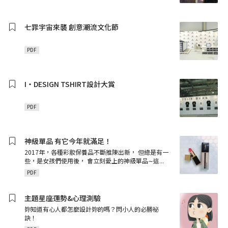
七罪宇宙來襲 創意潮流文化節
PDF
I‧DESIGN TSHIRT設計大賞
PDF
神級單品 有它今年就滿足！
2017年，各種彩妝保養品不斷推陳出新， 但總是有一
些，是女孩們使用後， 會立刻愛上的神級單品∼這
...
PDF
主題星座運勢&心理測驗
妳知道有心人都怎麼設計妳的嗎？閃小人的必勝祕
訣！