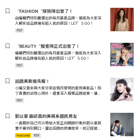
“FASHION“探險隊出發了！
由編輯們特別嚴選出的每月最愛品牌，徹底為大家深
入解析該品牌擁有超人氣的原因！LET’S GO！
PDF
“BEAUTY“搜查隊正式出發了！
編輯們特別嚴選出的每月最愛品牌，徹底為大家深入
解析該品牌擁有超人氣的原因！LET’S GO！
PDF
話題美妝搶先報！
小編又要來與大家分享這個月發現的愛用美妝品！除
了真實的試用心得外，還會深入報導品牌故事，讓
...
PDF
劉以豪 最認真的美萌系國民男友
一直期許自己可以帶給大家正向開朗印象的劉以豪其
實不需特別開口，露出招牌的燦爛微笑，就已經做
...
Featured
PDF