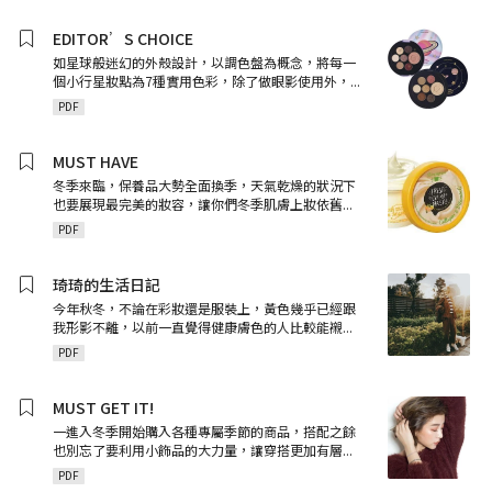
EDITOR’S CHOICE
如星球般迷幻的外殼設計，以調色盤為概念，將每一
個小行星妝點為7種實用色彩，除了做眼影使用外，
...
PDF
MUST HAVE
冬季來臨，保養品大勢全面換季，天氣乾燥的狀況下
也要展現最完美的妝容，讓你們冬季肌膚上妝依舊
...
PDF
琦琦的生活日記
今年秋冬，不論在彩妝還是服裝上，黃色幾乎已經跟
我形影不離，以前一直覺得健康膚色的人比較能襯
...
PDF
MUST GET IT!
一進入冬季開始購入各種專屬季節的商品，搭配之餘
也別忘了要利用小飾品的大力量，讓穿搭更加有層
...
PDF