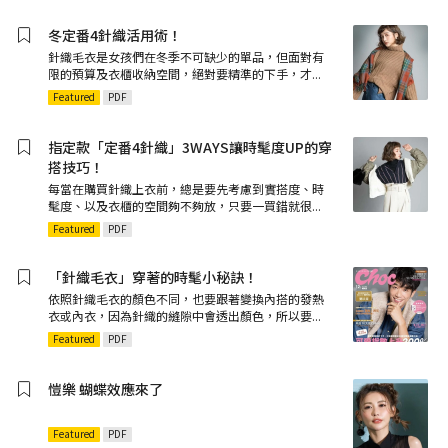
冬定番4針織活用術！
針織毛衣是女孩們在冬季不可缺少的單品，但面對有
限的預算及衣櫃收納空間，絕對要精準的下手，才
...
Featured
PDF
指定款「定番4針織」3WAYS讓時髦度UP的穿
搭技巧！
每當在購買針織上衣前，總是要先考慮到實搭度、時
髦度、以及衣櫃的空間夠不夠放，只要一買錯就很
...
Featured
PDF
「針織毛衣」穿著的時髦小秘訣！
依照針織毛衣的顏色不同，也要跟著變換內搭的發熱
衣或內衣，因為針織的縫隙中會透出顏色，所以要
...
Featured
PDF
愷樂 蝴蝶效應來了
Featured
PDF