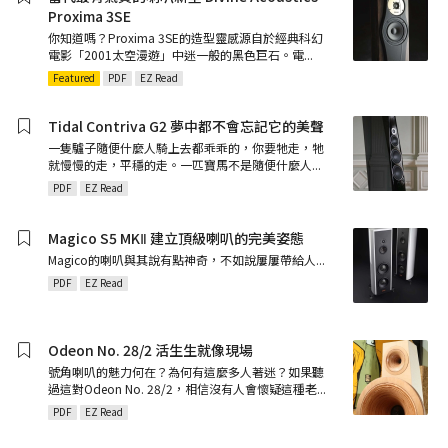
Proxima 3SE
你知道嗎？Proxima 3SE的造型靈感源自於經典科幻
電影「2001太空漫遊」中迷一般的黑色巨石。電
...
Featured
PDF
EZ Read
Tidal Contriva G2 夢中都不會忘記它的美聲
一隻驢子隨便什麼人騎上去都乖乖的，你要牠走，牠
就慢慢的走，平穩的走。一匹寶馬不是隨便什麼人
...
PDF
EZ Read
Magico S5 MKⅡ 建立頂級喇叭的完美姿態
Magico的喇叭與其說有點神奇，不如說屢屢帶給人
...
PDF
EZ Read
Odeon No. 28/2 活生生就像現場
號角喇叭的魅力何在？為何有這麼多人著迷？如果聽
過這對Odeon No. 28/2，相信沒有人會懷疑這種老
...
PDF
EZ Read