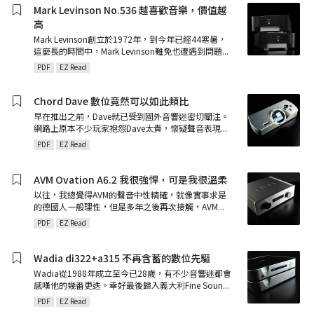
Mark Levinson No.536 越喜歡音樂，價值越
高
Mark Levinson創立於1972年，到今年已經44寒暑，
這麼長的時間中，Mark Levinson難免也遭遇到問題
...
PDF
EZ Read
Chord Dave 數位竟然可以如此類比
早在推出之前，Dave就已受到國外音響迷密切關注。
網路上原本不少玩家抱怨Dave太貴，懷疑聲音表現
...
PDF
EZ Read
AVM Ovation A6.2 我很強悍，可是我很溫柔
以往，我總覺得AVM的聲音中性精確，就像實事求是
的德國人一般理性，但是多年之後再次接觸，AVM
...
PDF
EZ Read
Wadia di322+a315 不再含蓄的數位先驅
Wadia從1988年成立至今已28歲，有不少音響迷都會
感嘆他的幾番更迭。幸好最後歸入義大利Fine Soun
...
PDF
EZ Read