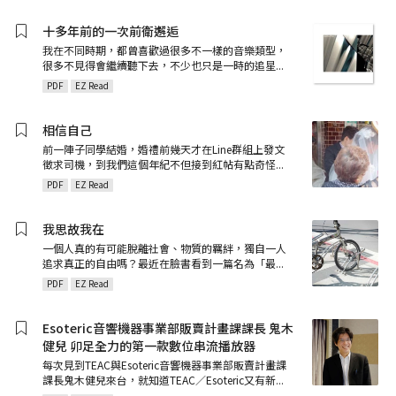
十多年前的一次前衛邂逅
我在不同時期，都曾喜歡過很多不一樣的音樂類型，
很多不見得會繼續聽下去，不少也只是一時的追星
...
PDF
EZ Read
相信自己
前一陣子同學結婚，婚禮前幾天才在Line群組上發文
徵求司機，到我們這個年紀不但接到紅帖有點奇怪
...
PDF
EZ Read
我思故我在
一個人真的有可能脫離社會、物質的羈絆，獨自一人
追求真正的自由嗎？最近在臉書看到一篇名為「最
...
PDF
EZ Read
Esoteric音響機器事業部販賣計畫課課長 鬼木
健兒 卯足全力的第一款數位串流播放器
每次見到TEAC與Esoteric音響機器事業部販賣計畫課
課長鬼木健兒來台，就知道TEAC／Esoteric又有新
...