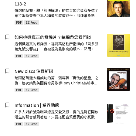
118-2
情慾的壓抑，離「無法解決」的性苦悶究竟有多遠？
布拉姆斯音樂中為人稱道的感懷成份，那種滄桑熟
...
PDF
EZ Read
如何挑選真正的發燒片？總編帶您看門道
這個標題真的有夠長，福特萬格勒所指揮的「貝多芬
第九號交響曲」一直被視為最崇高的版本，然而，
...
PDF
EZ Read
New Discs 注目新碟
瑞阿格芮繼大獲成功的第一張專輯「野兔的堡壘」之
後，這次請到英國傳奇男歌手Tony Christie為新專
...
PDF
EZ Read
Information | 業界動態
許多人對於號角喇叭總是又愛又恨，愛的是對它開放
活生的聲音感到著迷，只要搭配音質優異的小瓦數
...
PDF
EZ Read