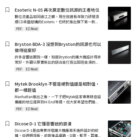
Esoteric N-05 再次奠定數位訊源的王者地位
數位流產品如同過江之鯽，現在就連長年致力研發頂
級CD承盤結構的Esoteric，也終於推出旗下第一款
...
PDF
EZ Read
Bryston BDA-3 沒想到Bryston的訊源也可以
做得這麼好
許多音響迷跟我一樣，知道Bryston的擴大機設計得非
常好，外觀以厚實無比的鋁合金打造出固若金湯的
...
PDF
EZ Read
Mytek Brooklyn 不管是絕對值還是相對值，
都一樣超值
Manhattan推出之後，一下子把Mytek這家專業錄音設
備廠的地位提昇到Hi End等級。但大家希望他們推
...
PDF
EZ Read
Dicose D-1 它懂音響迷的浪漫
Dicose D-1是由專業伴唱擴大機廠商禾逸所設計的綜
擴，從透明頂板、前管後晶電路、D類、藍牙、耳擴
...