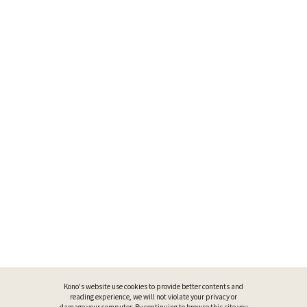
Kono's website use cookies to provide better contents and
reading experience, we will not violate your privacy or
damage your computer. By continuing to browse this site you