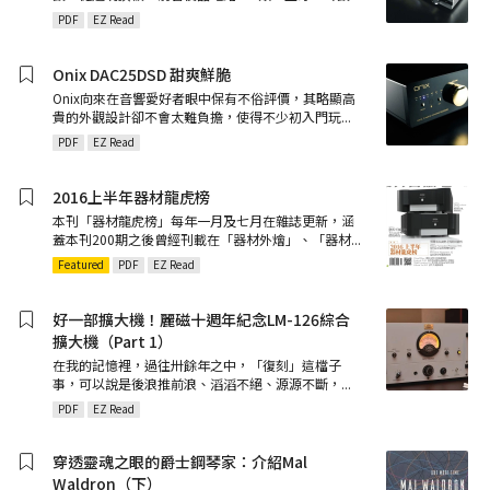
PDF
EZ Read
Onix DAC25DSD 甜爽鮮脆
Onix向來在音響愛好者眼中保有不俗評價，其略顯高
貴的外觀設計卻不會太難負擔，使得不少初入門玩
...
PDF
EZ Read
2016上半年器材龍虎榜
本刊「器材龍虎榜」每年一月及七月在雜誌更新，涵
蓋本刊200期之後曾經刊載在「器材外燴」、「器材
...
Featured
PDF
EZ Read
好一部擴大機！麗磁十週年紀念LM-126綜合
擴大機（Part 1）
在我的記憶裡，過往卅餘年之中，「復刻」這檔子
事，可以說是後浪推前浪、滔滔不絕、源源不斷，
...
PDF
EZ Read
穿透靈魂之眼的爵士鋼琴家：介紹Mal
Waldron（下）