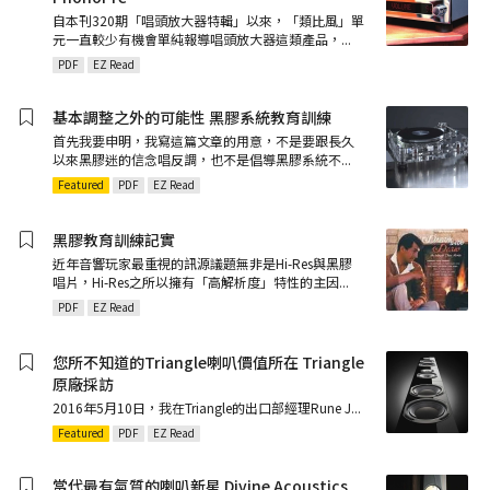
自本刊320期「唱頭放大器特輯」以來，「類比風」單
元一直較少有機會單純報導唱頭放大器這類產品，
...
PDF
EZ Read
基本調整之外的可能性 黑膠系統教育訓練
首先我要申明，我寫這篇文章的用意，不是要跟長久
以來黑膠迷的信念唱反調，也不是倡導黑膠系統不
...
Featured
PDF
EZ Read
黑膠教育訓練記實
近年音響玩家最重視的訊源議題無非是Hi-Res與黑膠
唱片，Hi-Res之所以擁有「高解析度」特性的主因
...
PDF
EZ Read
您所不知道的Triangle喇叭價值所在 Triangle
原廠採訪
2016年5月10日，我在Triangle的出口部經理Rune J
...
Featured
PDF
EZ Read
當代最有氣質的喇叭新星 Divine Acoustics