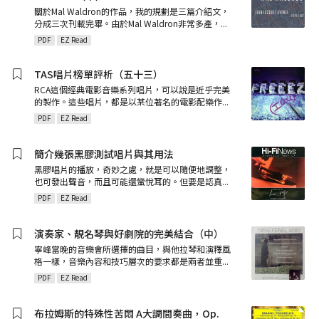
關於Mal Waldron的作品，我的規劃是三篇介紹文，
分成三次刊載完畢。由於Mal Waldron非常多產，
...
PDF
EZ Read
TAS唱片榜單評析（五十三）
RCA這個經典電影音樂系列唱片，可以說是近乎完美
的製作。這些唱片，都是以某位著名的電影配樂作
...
PDF
EZ Read
簡介幾張黑膠測試唱片與其用法
黑膠唱片的播放，奇妙之處，就是可以隨便地調整，
也可發出聲音，而且可能還蠻悅耳的。但要是認真
...
PDF
EZ Read
演奏家、靚名琴與好劇院的完美結合（中）
寧峰當晚的音樂會所選擇的曲目，與他拉琴和演釋風
格一樣，音樂內容和技巧層次的要求都是兩者並重
...
PDF
EZ Read
布拉姆斯的特殊性苦悶 A大調間奏曲，Op.