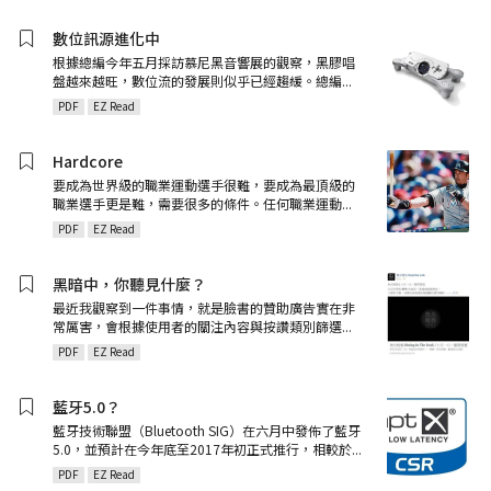
數位訊源進化中
根據總編今年五月採訪慕尼黑音響展的觀察，黑膠唱
盤越來越旺，數位流的發展則似乎已經趨緩。總編
...
PDF
EZ Read
Hardcore
要成為世界級的職業運動選手很難，要成為最頂級的
職業選手更是難，需要很多的條件。任何職業運動
...
PDF
EZ Read
黑暗中，你聽見什麼？
最近我觀察到一件事情，就是臉書的贊助廣告實在非
常厲害，會根據使用者的關注內容與按讚類別篩選
...
PDF
EZ Read
藍牙5.0？
藍牙技術聯盟（Bluetooth SIG）在六月中發佈了藍牙
5.0，並預計在今年底至2017年初正式推行，相較於
...
PDF
EZ Read