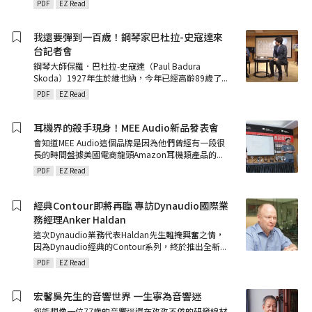
PDF
EZ Read
我還要彈到一百歲！鋼琴家巴杜拉-史寇達來
台記者會
鋼琴大師保羅．巴杜拉-史寇達（Paul Badura
Skoda）1927年生於維也納，今年已經高齡89歲了
...
PDF
EZ Read
耳機界的殺手現身！MEE Audio新品發表會
會知道MEE Audio這個品牌是因為他們曾經有一段很
長的時間盤據美國電商龍頭Amazon耳機類產品的
...
PDF
EZ Read
經典Contour即將再臨 專訪Dynaudio國際業
務經理Anker Haldan
這次Dynaudio業務代表Haldan先生難掩興奮之情，
因為Dynaudio經典的Contour系列，終於推出全新
...
PDF
EZ Read
宏馨吳先生的音響世界 一生寧為音響迷
您能想像一位77歲的音響迷還在孜孜不倦的研發線材