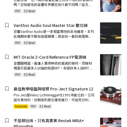
嗎？您知道他的音響世界跟您有什麼不同嗎？這次
...
PDF
EZ Read
Vanthor Audio Soul Master Star 數位線
宏馨Vanthor Audio是一家相當獨特的本地廠家，本刊
近幾期來都不斷有追蹤報導；其自有一套的高階製
...
PDF
EZ Read
MIT Oracle Z-Cord Reference FP電源線
音響圈裡面，最讓人覺得神奇的莫過於線材，而線材
裡面引起最多人討論的就是MIT。有很許多人說MIT
...
PDF
EZ Read
最佳教學唱盤與唱臂 Pro-Ject Signature 12
Pro-Ject是Heinz Lichtenegger在1991年創立的，公司
設在奧地利，但製造則是在捷克進行，可說充分利
...
Featured
PDF
EZ Read
不是類比味，只有真實美 Restek MRIA+
PhonoPre