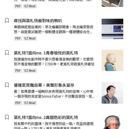
PDF
EZ Read
尋找與莫札特最對味的喇叭
專題緣起是這樣的：某次編輯部開會，陶主編突發奇
想，說是要試著把一個軟體主題與一種硬體綜合在
...
PDF
EZ Read
莫札特7面向no. 1青春愉悅的莫札特
我建議你在創作時不要只想著懂音樂的聽眾，也要想
到不懂音樂的聽眾。1780年，老莫札特致莫札特書信
PDF
EZ Read
優雅氣質難自棄，美聲形象永留存
書：如果要選一組喇叭來表現莫札特的音樂，心中第
一個浮現的肯定是Sonus Faber，不但聲音很搭，氣
...
PDF
EZ Read
莫札特7面向no. 2異國色彩的莫札特
我有顆不朽的靈魂，我不僅想到這一點，而且我還相
信這一點。1781年，莫札特致老莫札特書信