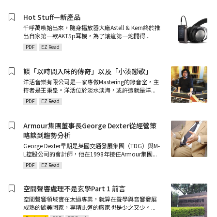
Hot Stuff—新產品
千呼萬喚始出來，隨身播放器大廠Astell & Kern終於推
出自家第一款AKT5p耳機，為了讓這第一炮開得
...
PDF
EZ Read
談「以時間入味的傳奇」以及「小湊戀歌」
洋活音樂有限公司是一家專做Mastering的錄音室，主
持者是王秉皇。洋活位於淡水淡海，或許這就是洋
...
PDF
EZ Read
Armour集團董事長George Dexter從經營策
略談到趨勢分析
George Dexter早期是英國交通發展集團（TDG）與M-
L控股公司的會計師，他在1998年接任Armour集團
...
PDF
EZ Read
空間聲響處理不是玄學Part 1 前言
空間聲響領域實在太過專業，就算在聲學與音響發展
成熟的歐美國家，專精此道的廠家也是少之又少。
...