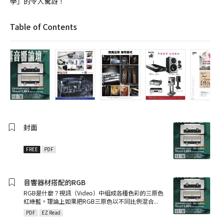
學」的令人驚訝！
Table of Contents
封面
FREE
PDF
音響器材搭配的RGB
RGB是什麼？視訊（Video）中組成各種色彩的三原色
紅綠藍。理論上如果把RGB三原色以不同比例混合
...
PDF
EZ Read