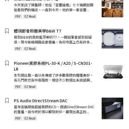
今天家訪了陳醫師，他從「音響論壇」七十幾期就開
始看我們的雜誌，一直到今天。他的第一套音響
...
PDF
EZ Read
體現都會聆聽美學B&W T7
寫到B&W的首款藍牙喇叭T7，一開始筆者感到挺疑
惑，現今無線網路這麼普遍，為何市面上仍有許多
...
PDF
EZ Read
Pioneer黑膠系統PL-30-K / A20 / S-CN301-
LR
本刊類比風一直以來傳遞了許多聽黑膠的種種美好，
有入門款也有中高階款，相信不少對類比系統感興
...
PDF
EZ Read
PS Audio DirectStream DAC
當年宣稱規格超越黑膠的CD，透過DirectStream DAC
的重播，如今終於得以解除封印，展現出真正的
...
PDF
EZ Read