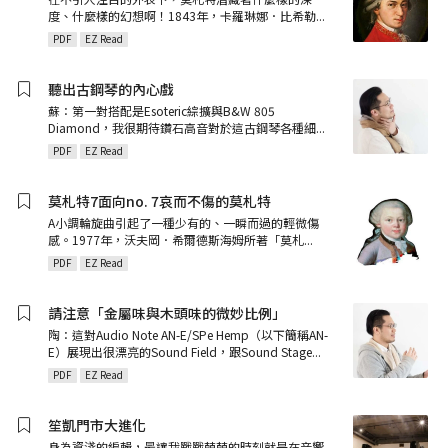
度、什麼樣的幻想啊！1843年，卡羅琳娜．比希勒
...
PDF
EZ Read
聽出古鋼琴的內心戲
蘇：第一對搭配是Esoteric綜擴與B&W 805
Diamond，我很期待鑽石高音對於這古鋼琴各種細
...
PDF
EZ Read
莫札特7面向no. 7哀而不傷的莫札特
A小調輪旋曲引起了一種少有的、一瞬而過的輕微傷
感。1977年，沃夫岡．希爾德斯海姆所著「莫札
...
PDF
EZ Read
請注意「金屬味與木頭味的微妙比例」
陶：這對Audio Note AN-E/SPe Hemp（以下簡稱AN-
E）展現出很漂亮的Sound Field，跟Sound Stage
...
PDF
EZ Read
笙凱門市大進化
身為資淺的編輯，最讓我戰戰兢兢的時刻就是在音響