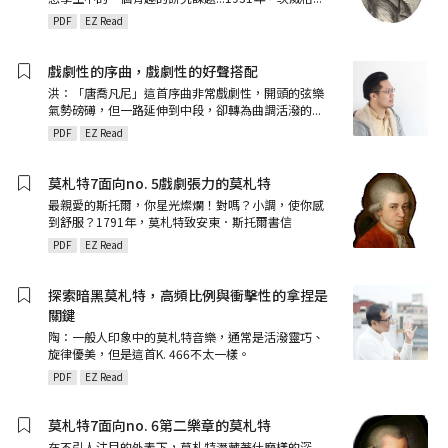
PDF
EZ Read
戲劇性的序曲，戲劇性的好聲搭配
洪：「唐喬凡尼」這首序曲非常戲劇性，開頭的弦樂
氣勢磅礡，但一路延伸到中段，卻轉為曲調活潑的
...
PDF
EZ Read
莫札特7面向no. 5戲劇張力的莫札特
最親愛的斯托爾，你星光燦爛！對嗎？小調，使你感
到舒服？1791年，莫札特致安東．斯托爾書信
PDF
EZ Read
探索暗黑莫札特，高頻比例與衝擊性的拿捏是
關鍵
陶：一般人印象中的莫札特音樂，通常是活潑靈巧、
旋律優美，但是這首K. 466不太一樣。
PDF
EZ Read
莫札特7面向no. 6第二樂章的莫札特
在不引人注目的外表下，莫札特潛藏著什麼樣的深