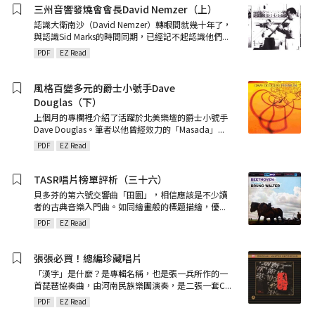
三州音響發燒會會長David Nemzer（上）
認識大衛南沙（David Nemzer）轉眼間就幾十年了，
與認識Sid Marks的時間同期，已經記不起認識他們
...
PDF
EZ Read
風格百變多元的爵士小號手Dave
Douglas（下）
上個月的專欄裡介紹了活躍於北美樂壇的爵士小號手
Dave Douglas。筆者以他曾經效力的「Masada」
...
PDF
EZ Read
TASR唱片榜單評析（三十六）
貝多芬的第六號交響曲「田園」，相信應該是不少讀
者的古典音樂入門曲。如同繪畫般的標題描繪，優
...
PDF
EZ Read
張張必買！總編珍藏唱片
「漢字」是什麼？是專輯名稱，也是張一兵所作的一
首琵琶協奏曲，由河南民族樂團演奏，是二張一套C
...
PDF
EZ Read