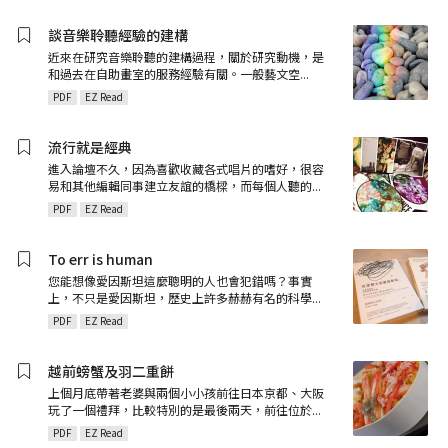
談音樂聆聽經驗的建構
近來在研究音樂聆聽的建構過程，關於研究動機，是
和過去在自助畫室的服務經驗有關。一般藝文空
...
PDF
EZ Read
流行就是經典
進入論壇不久，因為喜歡收藏各式唱片的嗜好，很容
易和其他編輯同事建立友誼的橋樑，而每個人聽的
...
PDF
EZ Read
To err is human
您能想像愛因斯坦這麼聰明的人也會犯錯嗎？事實
上，不只是愛因斯坦，歷史上許多赫赫有名的科學
...
PDF
EZ Read
越前螃蟹及羽二重餅
上個月底帶著老婆與兩個小小孩前往日本京都、大阪
玩了一個禮拜，比較特別的是最後兩天，前往位於
...
PDF
EZ Read