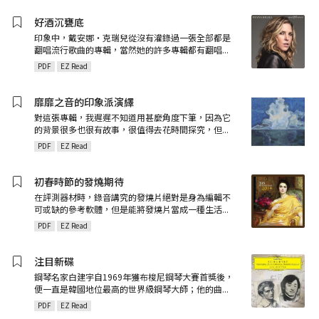
好酒沉甕底
印象中，戴安娜‧克瑞兒從沒有灌錄過一張全部都是
翻唱流行歌曲的專輯，當然她的許多專輯都有翻唱
...
PDF
EZ Read
靡靡之音的印象派演繹
對這張專輯，我遲遲不知道用甚麼角度下筆，因為它
的背景很多也很有故事，很值得去花時間探究，但
...
PDF
EZ Read
初春時節的發燒期待
在評測器材時，錄音講究的發燒片絕對是身為編輯不
可或缺的參考軟體，但是能將發燒片當成一種生活
...
PDF
EZ Read
注目新碟
鋼琴名家白建宇自1969年獲布梭尼鋼琴大賽首獎後，
便一直是韓國地位最高的世界級鋼琴大師；他的曲
...
PDF
EZ Read