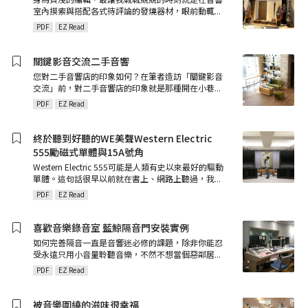
室內摸索與搭配各式待評論的發燒器材，眼前動輒
...
PDF
EZ Read
關鍵影音交流二手音響
您對二手音響店的印象如何？在筆者造訪「關鍵影音
交流」前，對二手音響店的印象就是那種開在小巷
...
PDF
EZ Read
終於聽到好聽的WE美聲Western Electric
555勵磁式單體與15A號角
Western Electric 555可能是人類有史以來最好的驅動
單體。這句話很早以前就在書上、網路上聽過，我
...
PDF
EZ Read
喜歡音樂錄音室 藍鯨隔音門安裝實例
如何完善隔音一直是音響迷必修的課題，除非你能忍
受永遠只用小音量聆聽音樂，不然不想當個惡鄰居
...
PDF
EZ Read
被音樂圍繞的滋味很幸福