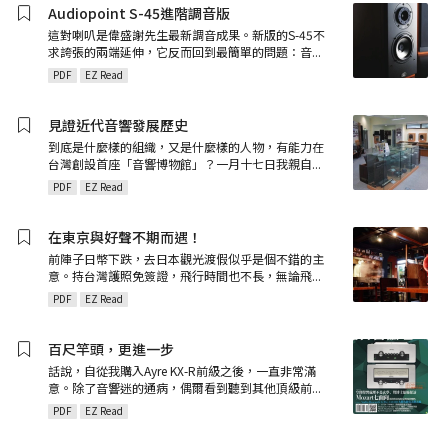
Audiopoint S-45進階調音版
這對喇叭是偉盛謝先生最新調音成果。新版的S-45不
求誇張的兩端延伸，它反而回到最簡單的問題：音
...
PDF
EZ Read
見證近代音響發展歷史
到底是什麼樣的組織，又是什麼樣的人物，有能力在
台灣創設首座「音響博物館」？一月十七日我親自
...
PDF
EZ Read
在東京與好聲不期而遇！
前陣子日幣下跌，去日本觀光渡假似乎是個不錯的主
意。持台灣護照免簽證，飛行時間也不長，無論飛
...
PDF
EZ Read
百尺竿頭，更進一步
話說，自從我購入Ayre KX-R前級之後，一直非常滿
意。除了音響迷的通病，偶爾看到聽到其他頂級前
...
PDF
EZ Read