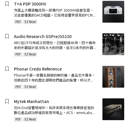
T+A PDP 3000HV
市面上大概很難找到一部像PDP 3000HV這麼全面、
又這麼優異的SACD唱盤。它採用音響界首見的PCM
...
PDF
EZ Read
Audio Research GSPre/GS150
ARC從1970年成立到現在，已經超過40年，四十幾年
來的外觀設計並沒有太大的改變，這次G系列的外觀
...
PDF
EZ Read
Phonar Credo Reference
Phonar不是一家聲名赫赫的喇叭廠，產品也不算多，
但將近四十年的歷史證明他們產品的紮實，所以才
...
PDF
EZ Read
Mytek Manhattan
在Hi End音響領域中，有許多原本用在專業錄音室的
數位產品成功移植到家用市場上，dCS、emmLabs
...
PDF
EZ Read