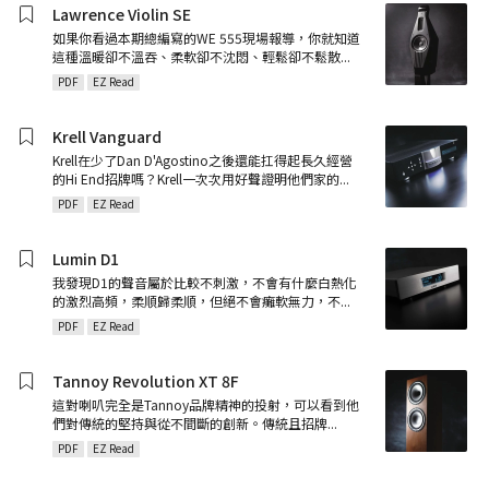
Lawrence Violin SE
如果你看過本期總編寫的WE 555現場報導，你就知道
這種溫暖卻不溫吞、柔軟卻不沈悶、輕鬆卻不鬆散
...
PDF
EZ Read
Krell Vanguard
Krell在少了Dan D'Agostino之後還能扛得起長久經營
的Hi End招牌嗎？Krell一次次用好聲證明他們家的
...
PDF
EZ Read
Lumin D1
我發現D1的聲音屬於比較不刺激，不會有什麼白熱化
的激烈高頻，柔順歸柔順，但絕不會癱軟無力，不
...
PDF
EZ Read
Tannoy Revolution XT 8F
這對喇叭完全是Tannoy品牌精神的投射，可以看到他
們對傳統的堅持與從不間斷的創新。傳統且招牌
...
PDF
EZ Read