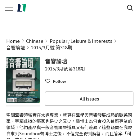
Home
Chinese
Popular
Leisure & Interests
音響論壇
2015/3月號 第318期
音響論壇
2015/3月號 第318期
Follow
All Issues
空間聲響領域實在太過專業，就算在聲學與音響發展成熟的歐美國
家，專精此道的廠家也是少之又少。聲博士為何會投入這麼專業的
領域？他們產品與一般音響調聲道具又有何差異？這些疑問在我親
自來到Soundbox聲博士之後，不但完全得到解答，而且答案「科