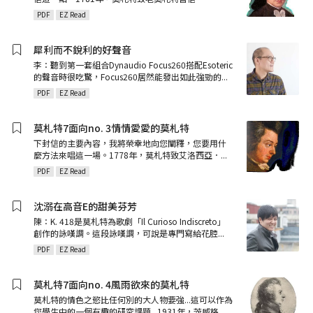
PDF
EZ Read
犀利而不銳利的好聲音
李：聽到第一套組合Dynaudio Focus260搭配Esoteric
的聲音時很吃驚，Focus260居然能發出如此強勁的
...
PDF
EZ Read
莫札特7面向no. 3情情愛愛的莫札特
下封信的主要內容，我將榮幸地向您闡釋，您要用什
麼方法來唱這一場。1778年，莫札特致艾洛西亞．
...
PDF
EZ Read
沈溺在高音E的甜美芬芳
陳：K. 418是莫札特為歌劇「Il Curioso Indiscreto」
創作的詠嘆調。這段詠嘆調，可說是專門寫給花腔
...
PDF
EZ Read
莫札特7面向no. 4風雨欲來的莫札特
莫札特的情色之慾比任何別的大人物要強...這可以作為
您學生中的一個有趣的研究課題...1931年，茨威格
...