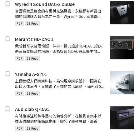
Wyred 4 Sound DAC-2 DSDse
音響業就是這麼的有趣與充滿驚喜，永遠都有新冒出
頭的品牌讓人耳朵為之一亮，Wyred 4 Sound資歷
...
PDF
EZ Read
Marantz HD-DAC 1
我想我可以合理懷疑一件事：操刀設計HD-DAC 1的人
是三盲鼠錄音的粉絲。因為從這台DAC兼耳擴中放
...
PDF
EZ Read
Yamaha A-S701
上個世紀人們崇尚科技、為何現今講求設計？因為它
出自人性思考，又融進了人類的文化底蘊 ，而A-S70
...
PDF
EZ Read
Audiolab Q-DAC
有時後專注於某件器材的特性分析，在聽到音樂中以
往沒體驗到的細節感動後，卻忘了那張專輯、那首
...
PDF
EZ Read