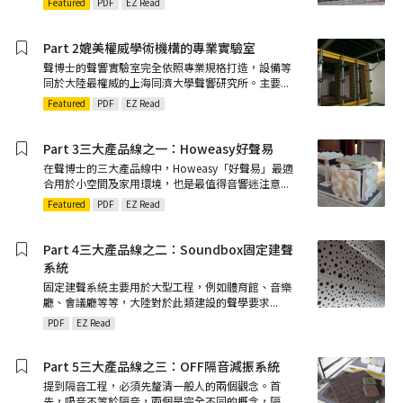
Featured
PDF
EZ Read
Part 2媲美權威學術機構的專業實驗室
聲博士的聲響實驗室完全依照專業規格打造，設備等
同於大陸最權威的上海同濟大學聲響研究所。主要
...
Featured
PDF
EZ Read
Part 3三大產品線之一：Howeasy好聲易
在聲博士的三大產品線中，Howeasy「好聲易」最適
合用於小空間及家用環境，也是最值得音響迷注意
...
Featured
PDF
EZ Read
Part 4三大產品線之二：Soundbox固定建聲
系統
固定建聲系統主要用於大型工程，例如體育館、音樂
廳、會議廳等等，大陸對於此類建設的聲學要求
...
PDF
EZ Read
Part 5三大產品線之三：OFF隔音減振系統
提到隔音工程，必須先釐清一般人的兩個觀念。首
先，吸音不等於隔音，兩個是完全不同的概念，隔
...