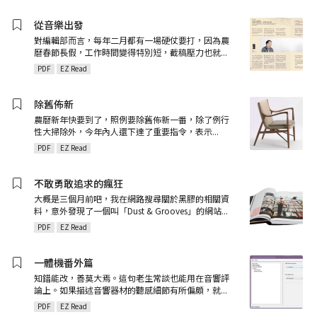
從音樂出發
對編輯部而言，每年二月都有一場硬仗要打，因為農
曆春節長假，工作時間變得特別短，截稿壓力也就
...
PDF
EZ Read
除舊佈新
農曆新年快要到了，照例要除舊佈新一番，除了例行
性大掃除外，今年內人還下達了重要指令，表示
...
PDF
EZ Read
不敢勇敢追求的瘋狂
大概是三個月前吧，我在網路搜尋關於黑膠的相關資
料，意外發現了一個叫「Dust & Grooves」的網站
...
PDF
EZ Read
一體機番外篇
知錯能改，善莫大焉。這句老生常談也能用在音響評
論上。如果描述音響器材的聽感細節有所偏頗，就
...
PDF
EZ Read