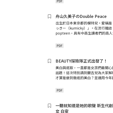
PDF
舟山久美子のDouble Peace
出生於日本東京都的模特兒。愛稱是
っきー（kumicky）」。在流行雜誌
popteen，具有中高生讀者們的高
PDF
BEAUTY探險隊正式出發了！
美白與底妝，一直都是女孩們最關心
話題！這次特別請到蘭吉兒為大家解
才算是做到徹底的美白？並運用今年
PDF
一聽就知道是她的歌聲 新生代
女 白安