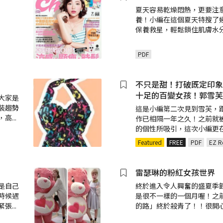
夏天容易乾燥悶熱，更要注
養！小編在這個夏天特搜了
保養救星，輕鬆鎖住肌膚水
PDF
不只是甜！打破既定印象
十足的百變女孩！郭雪芙
大家是
裝趨勢
這是小編第二次見到雪芙，
，高
...
作已相隔一年之久！之前就
的個性所吸引，這次小編更
Featured
FREE
PDF
EZ R
雷瑟琳的粉紅女孩世界
是自己
終於進入令人興奮的盛夏季
時候遇
是很不一樣的一個月喔！之
緊張
...
的路」終於殺青了！！很開