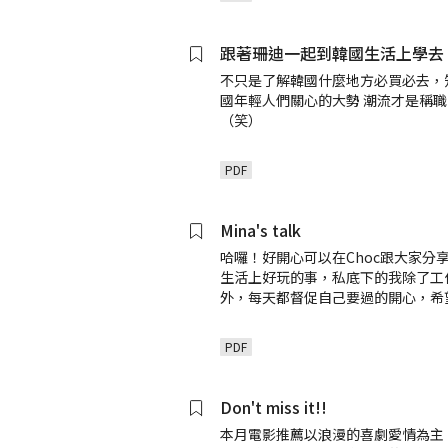
跟著珊迪一起到韓國生活上學去
不只是了解韓國什麼地方必買必去，
國年輕人們關心的大勢 潮流才是稱
（笑）
PDF
Mina's talk
哈囉！好開心可以在Choc跟大家分享
生活上好玩的事，私底下的我除了工
外，每天都督促自己要過的開心，希
PDF
Don't miss it!!
本月電影推薦以浪漫的喜劇愛情為主