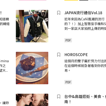
！
JAPAN流行通信Vol.18
知道韓
近年來因為Café風潮的流
職的韓妞
的？！）加上智慧型手機和S
到一家店大家拍照上傳的時
PDF
HOROSCOPE
mina
這個月的雙子屬於努力付出
作之
在這個時候就急著看到你的
望大
...
易。
PDF
台中&高雄逛街、美食、
南！
，讓妳