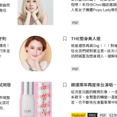
程吧！本月份Choc雜誌邀
歌曲而
人氣女子團體Popu Lady
擔任
PDF
守則
THE塑身美人道
漂亮！
就是還想再減1kg！！！對
巧來呈
恰女孩們絕對要注意∼這次
！
訪問減重及塑身達人，破解
PDF
試用發
睽違兩年再度來台演唱－
從流星花園的暖男形象，一
系歌手，金賢重的轉變一直
市場整
定，也不斷地在演藝事業中
女孩可
的
...
Featured
FREE
PDF
EZ R