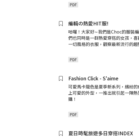
PDF
編輯の熱愛HIT服!
哈囉！大家好∼我們是Choc的服裝
們也同時是一群熱愛穿搭的女孩，喜
一切風格的衣服，觀察最新流行的趨
PDF
Fashion Click - S'aime
可愛馬卡龍色是夏季新系列，繽紛的
上可愛的外型，一推出就引起一陣熱
購！
PDF
夏日時髦旅遊多日穿搭INDEX