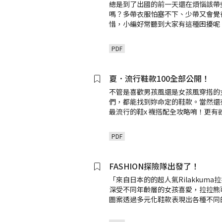
總是到了出國的前一天還在煩惱該帶
嗎？多帶衣服怕塞不下、少帶又會覺
惜，小編好常聽到大家有這種困擾呢
PDF
夏．流行鞋款100全部公開！
不管是喜歡男孩風還是女孩風穿搭的
們，都能找到妳命定的鞋款。當然還
最流行的鞋x 襪搭配全攻略唷！更有
PDF
FASHION探險隊出發了！
「來自日本的的超人氣Rilakkuma
深受不同年齡層的女孩喜愛，拉拉熊
圖案透過多元化鞋款表現出各種不同