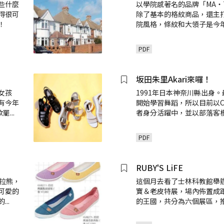
些什麼
以學院感著名的品牌「MA‧T
得很可
除了基本的格紋商品，還主
！
院風格，條紋和大領子是今
PDF
坂田朱里Akari來囉！
女孩
1991年日本神奈川縣出身
有今年
開始學習舞蹈，所以目前以CYB
欲罷
...
者身分活躍中，並以部落客
PDF
RUBY'S LiFE
拉拉熊，
這個月去看了士林科教館舉
可愛的
寶＆老皮特展，場內佈置成
的
...
的王國，共分為六個展區，