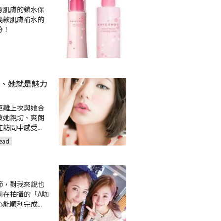
意肌膚的鎖水保
幾款肌膚補水的
分！
、她就是魅力
距離上次與她合
被她親切、爽朗
在訪問中感受
...
ead
節，對我來說也
前在拍攝的「A咖
心能順利完成
...