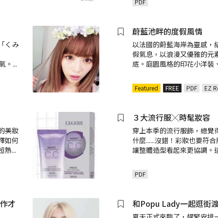
PDF
蔚藍池畔的度假風情
「くみ
以法國的蔚藍海岸為靈感，
假氣息，以浪漫又優雅的元
人氣。
...
底。庭園風格的印花小洋裝
Featured
FREE
PDF
EZ R
３大流行服╳時髦妝容
的美妝
穿上本季的流行服飾，總覺
釋如何
什麼......沒錯！彩妝也要
超熱
...
讓整體造型看起來更協調。
PDF
創作才
和Popu Lady一起逛街
夏天正式來臨了，趕緊安排