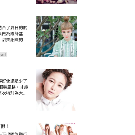
結合了夏日的度
素做為設計基
、甜美細緻的
...
ead
得好像還是少了
符合服裝風格，才能
這次特別為大
...
渡假！
一下出國旅遊行