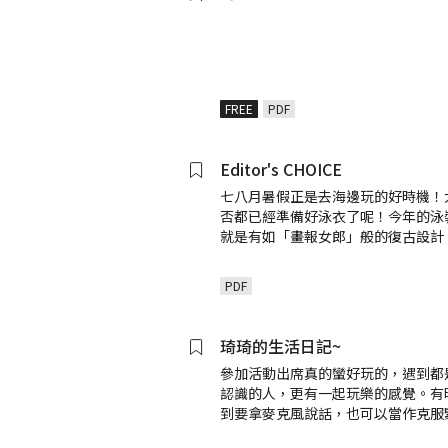
FREE
PDF
Editor's CHOICE
七八月暑假正是去海邊玩的好時機！
否都已經準備好泳衣了呢！今年的泳
就是有如「畫報女郎」般的復古設計
PDF
琦琦的生活日記~
參加活動出席真的蠻好玩的，遇到都
認識的人，更有一起玩樂的感覺。有
到要拿麥克風說話，也可以當作克服