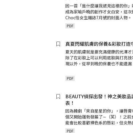
因一首「是什麼讓我遇見這樣的你」
成為家喻戶曉的創作才女白安，這次
Choc恰女生雜誌7月號的封面人物。
PDF
真夏閃耀肌膚的保養&彩妝打造
夏天的肌膚就是要充滿健康的光澤才
除了在彩妝上可以利用底妝與打亮技
現以外，從早到晚的保養也不能遺漏
PDF
BEAUTY偵探出發！神之美妝品
表！
因為韓劇「來自星星的你」，讓唇膏
個又開始蓬勃發展了∼（笑）！之前
能會比較喜歡裸色系的唇彩，但炎熱
PDF