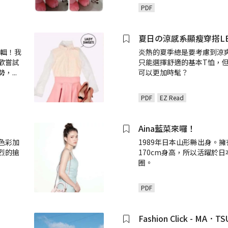
PDF
夏日の涼感系顯瘦穿搭LE
編輯！我
炎熱的夏季總是要考慮到涼
歡嘗試
只能選擇舒適的基本T恤，
勢，
...
可以更加時髦？
PDF
EZ Read
Aina藍菜來囉！
色彩加
1989年日本山形縣出身。
烈的搶
170cm身高，所以活躍於
圈。
PDF
Fashion Click - MA．TS