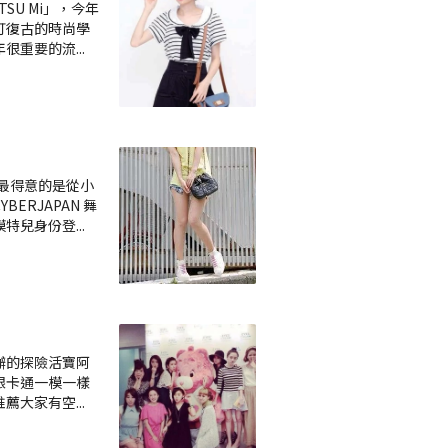
SU Mi」，今年
打復古的時尚學
年很重要的流
...
。最得意的是從小
ERJAPAN 舞
模特兒身份登
...
辦的探險活寶阿
跟卡通一模一樣
推薦大家有空
...