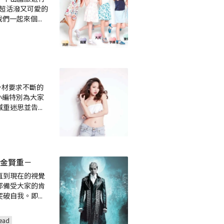
請超活潑又可愛的
帶我們一起來個
...
身材要求不斷的
小編特別為大家
減重迷思並告
...
金賢重－
直到現在的視覺
都備受大家的肯
突破自我。即
...
ead