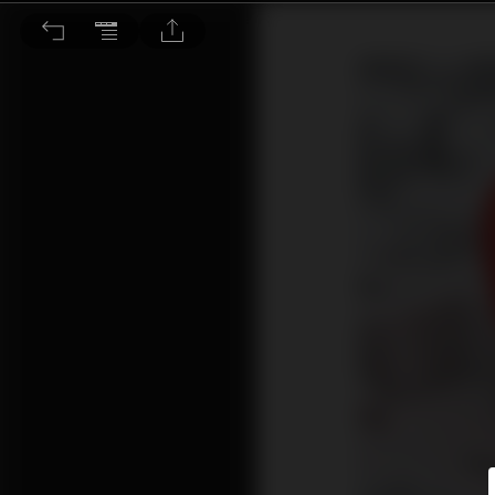
經濟復活 息魔若隱若現 傳統股甦生 新經濟一睡不醒？