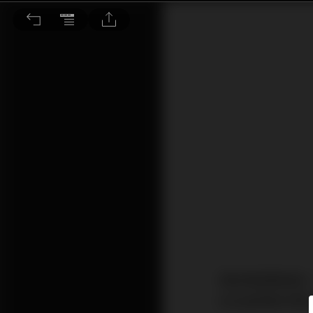
市場焦點料轉向 中美宏觀經濟變化
港股業績期過後
定估值等動作應