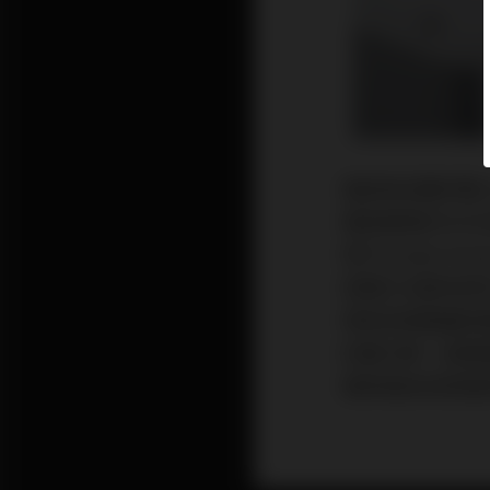
電源是音響好聲
電源處理的方式
用PS Audio
兩種方法都有很
限制音樂重播的
的擴大機，這類
電源濾波或是電