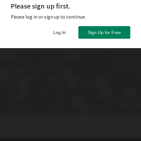
Please sign up first.
Please log in or sign up to continue.
Log In
Sign Up for Free
之本，這是音響迷都知道的事，不過要改善電源品質卻不
主要有兩種，簡單一點的用濾波處理器濾除電源中夾帶的
 Power Plant之類的電源再生器，將市電先轉為直流再重
多人採用，但是兩種方法都有一些副作用，電源濾波器的
動態表現，電源再生器的主動線路架構等於一部後級，如
電源再生器的體積將會非常龐大，而且價格也會非常昂貴
源再生器只能供應訊源或前級用電，並不適合連接後級使