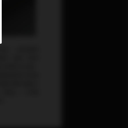
容易。一般音響用
雜訊，徹底一點的
新產生完美的交流電。
被動線路有可能會
果要供應耗電量大
。事實上，大多數
用。