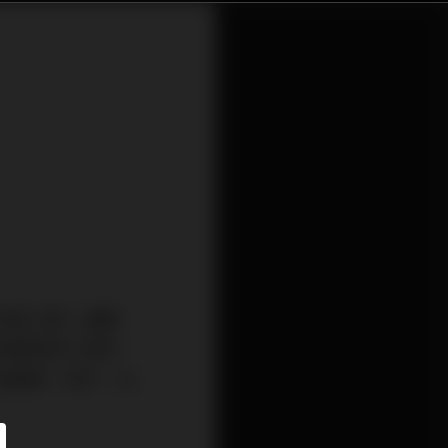
別是人壽、儲蓄、
然要買齊六項保
加醫療、意外、住