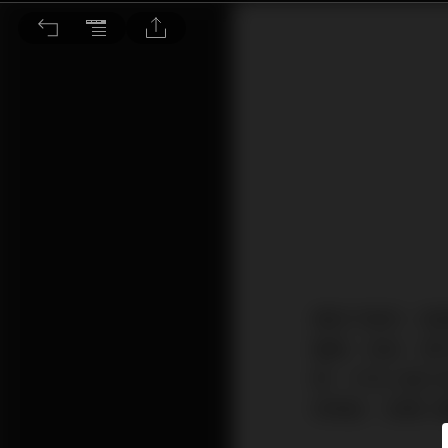
資金有限 哪些保險可以慳
撇除汽車保、旅
醫療、危疾、意
障，行內人稱之
院現金、定期人