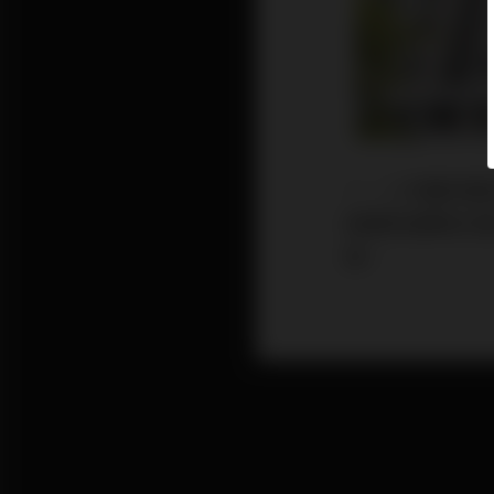
一、二手樓同樣
苑鰂魚涌康怡花園
錢。