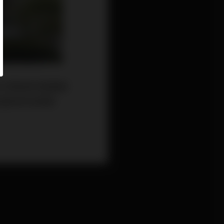
於港島東的藍籌屋
為屋苑新指標價