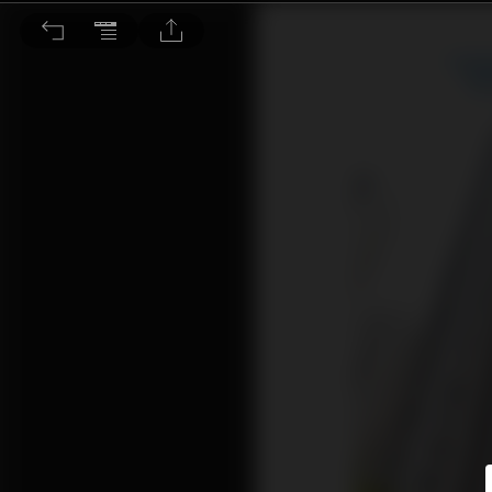
藍籌屋苑輪住破頂 康怡兩房撲千萬