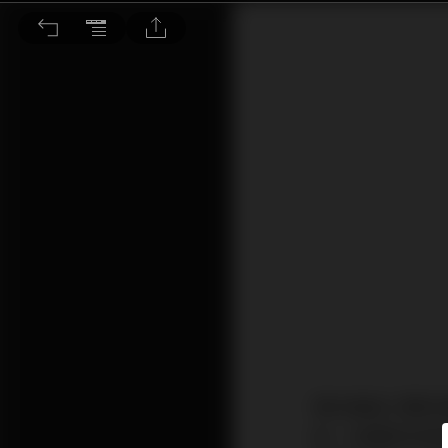
原來唱頭放大這麼重要！
預計連做三期的
後，本期原本想