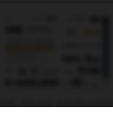
黑膠專題，本期進入第二篇，繼上期介紹過九款五萬元級
接著試聽中階或高階黑膠唱盤，問題是唱盤與唱頭容易損