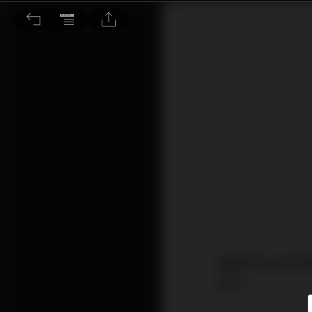
亞洲ESG投資在波動市況下表現穩定
隨著環球投資者需
美元。