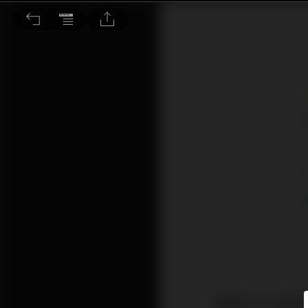
工業電腦營收亮眼 族群齊聲喊漲
根據Gartne