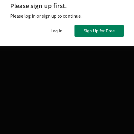
Please sign up first.
○二○年更攀升至二○八億個。物聯網的基礎工業正是工
業電腦廠，佔到全球的一半，可望成為此商機起飛的最先
Please log in or sign up to continue.
Log In
Sign Up for Free