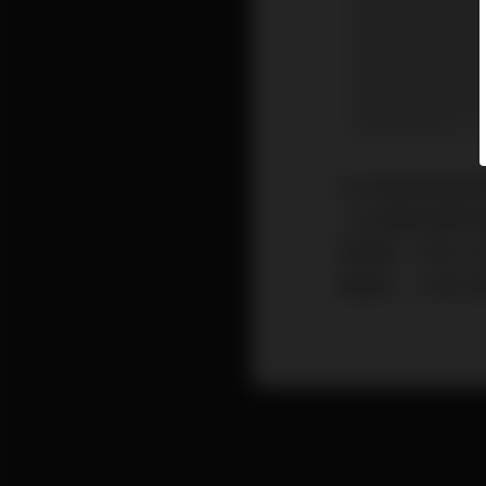
近日讀者致電查
入足夠還款額到
險徵費。許多人
劃優劣，火險也