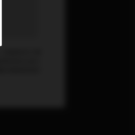
。該讀者每月只轉
該筆保險支出是火
體計算整個按揭計