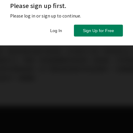
Please sign up first.
Please log in or sign up to continue.
Log In
Sign Up for Free
問，提到物業在銀行承按後，在供款戶口有一項保險支出
還款戶口，導致一項自動轉賬失敗罰款。查詢後，才發現
想到申請按揭時，除了要留意按揭利率及回贈外，也要整
是其中一個關鍵。