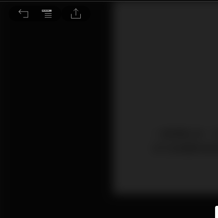
內地漸成環球最大經濟體
一段時間以來，
流行及相應的經