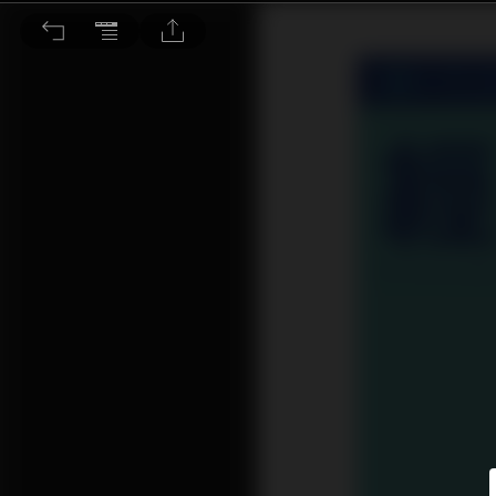
CRO/CDMO賽道看俏 疫苗催化劑增藥明吸引力