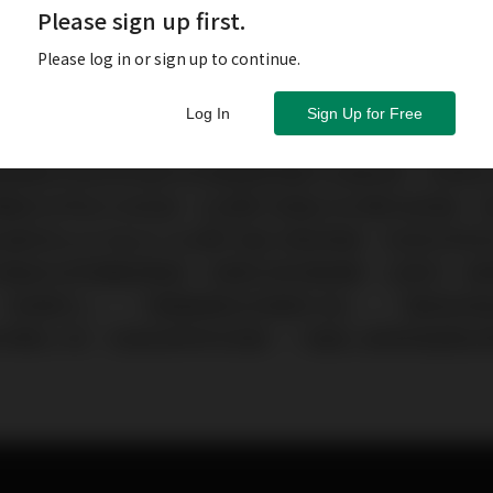
Please sign up first.
Please log in or sign up to continue.
Log In
Sign Up for Free
輯銷售超過8000萬張，獲頒208張金唱片與17張白金
視節目使用他所創作的樂曲旋律當作主題音樂，他帶領Jame
a管弦樂團至世界各大洲巡演，生涯舉行超過2500場的音樂會
地Royal Albert Hall舉行過91場音樂會，他為許
球最成功的樂團領導者。享譽全球的詹姆斯．拉斯特，被
「音樂紳士」，「德國最著名的親善大使」，「電梯音樂
的傳奇人物，他是音樂界的奇蹟，一個真心真意熱愛著音