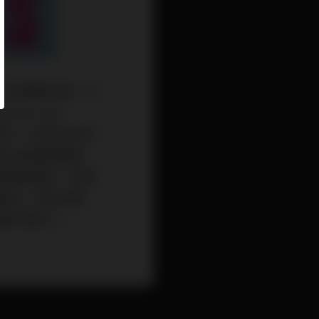
唱片的銷售認證，全
s Last
，其中，包括他在英
多知名巨星譜寫暢銷
樂壇尊稱為「輕音
皇帝」等永恆美
樂的音樂人。