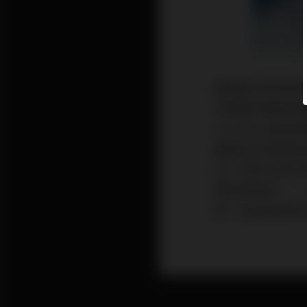
詹姆斯拉斯特的專
球無數的電影與電
Orchestr
國著名的音樂演出聖
曲，同時也是全
樂的創造者」，
譽，他是音樂界