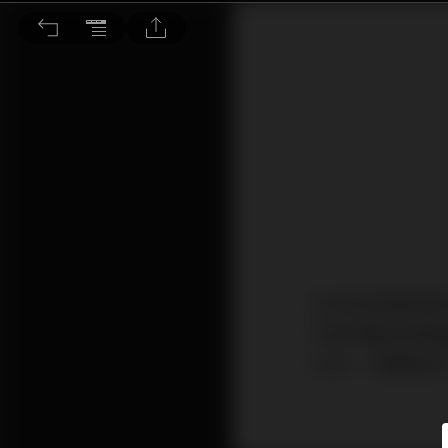
2023年餐飲業有望強勢反彈
在內地各個零售和
社會消費品零售總
0.5%，但餐飲