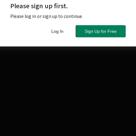
才到加州矽谷工作了2年左右，當時使用的某牌，在美國很暢
Please sign up first.
械加工不但精密度差，而且驅動構造複雜，隨著使用的潤
Please log in or sign up to continue.
變。
Log In
Sign Up for Free