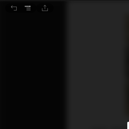
TechDas Air Force III唱盤