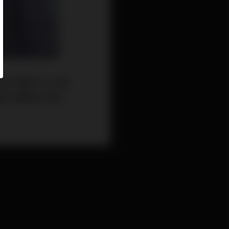
頂級Hi End都
擴大機都有涉獵。