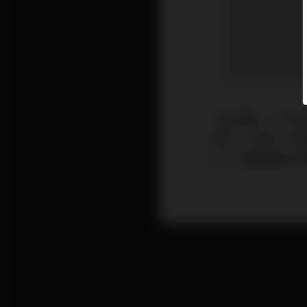
自上週五（11月
週二（30日）恒
低，事隔長達14