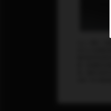
在上一期的「音
地Hi End音
響界竟然有這麼
要。這個觀念音
電，電源也是所
品質？所以電源