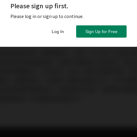
Please sign up first.
Please log in or sign up to continue.
Log In
Sign Up for Free
響電源處理攻略」專題報導中，我們一次介紹了34款來自
響品牌所推出的電源處理器，如果不是經過上次的研究，實在很難
多電源相關產品，可見充足、純淨、穩定的電源供應，對
響迷一定要先建立，因為除了被動式喇叭之外，任何音響
有音樂訊號的能量來源，如果源頭不夠好，我們如何能要
處理絕對是一切音響系統的基本功。