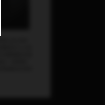
歐美以及台灣本
相信Hi End音
於音響重播有多重
產品一定都要用
求最後輸出的音樂