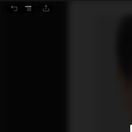
受惠通關ﾠ料豪宅旺跑贏大市