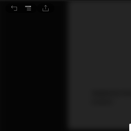
首季水電及太陽能發電量較高速增長
根據國家統計局
的增長率。