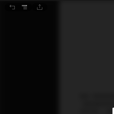
張張必買、張張精彩
這是一張很容易
一處則是錄音效
女歌手獎」，真