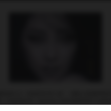
被低估的 CD，低估的地方有二處，一處是上海姑娘李婭
果。先說李婭莎吧，這位來自上海的姑娘竟然拿下24屆金
是傷了很多人的自尊心。