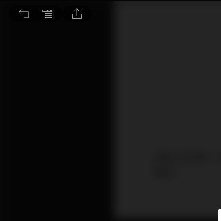
RSI天數設置是9還是14較佳
承接上回主題，今期繼
應用。