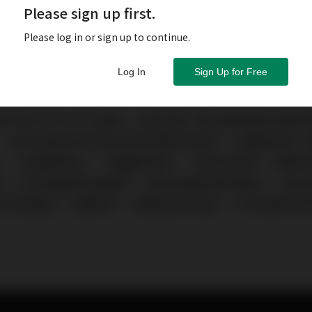
Please sign up first.
Please log in or sign up to continue.
Log In
Sign Up for Free
份從StreetVoice發跡，出道自華人最大選秀節目冠軍
、以及天后蔡依林和楊丞琳的御用作曲家、入圍最佳新人
cici」，這兩顆新星，一個幽默內斂，一個外放直率，同樣
子，在他們腦海和靈魂裡，前往音樂夢想的道路上，如此
世代的聲音，天聲歌手，用最直白的對話，今天就要和他