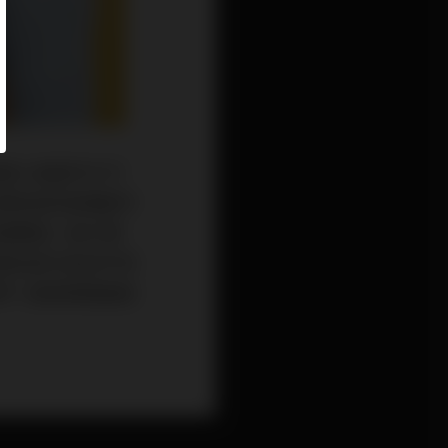
的超人氣創作才子
獎肯定的音樂創作
的是集結一身才華
相似卻又各自不同
們一起放肆渡過這