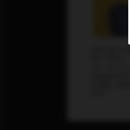
以獨立音樂人的身
新星「李友廷」
才女「Karen
和滿滿的創作因
的閃耀著，這個
個下午！