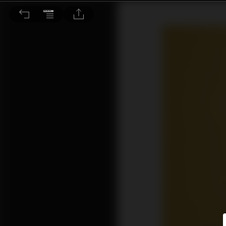
李友廷＆Karencici：誰是天聲歌手 創作靈魂的迸發