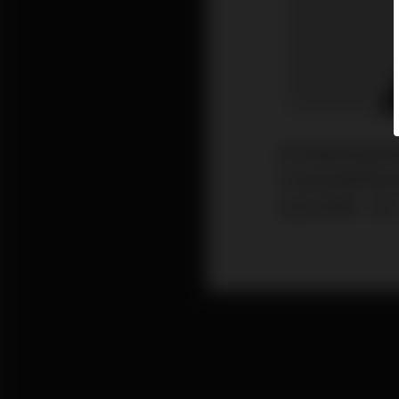
亞洲債券收益率
均為投資者帶來
至亞洲債券，進