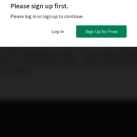
Please sign up first.
Please log in or sign up to continue.
Log In
Sign Up for Free
見頂及區內謹慎有度的加息措施，以及亞洲優質企業信貸
具吸引力的亞洲債券市場入市機會。隨著內地增長風險消
一步支撐價格。