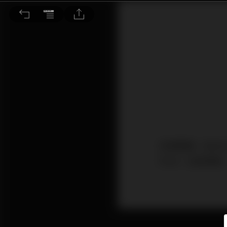
京東的百億互滅補貼
京東集團（096
PDD）比較價格