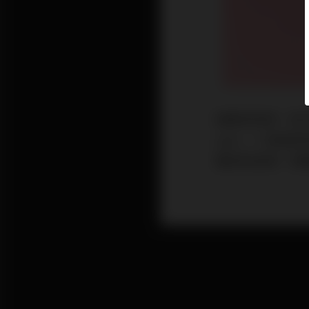
做事求效率、性子
one，一次搞
適合的品項，保