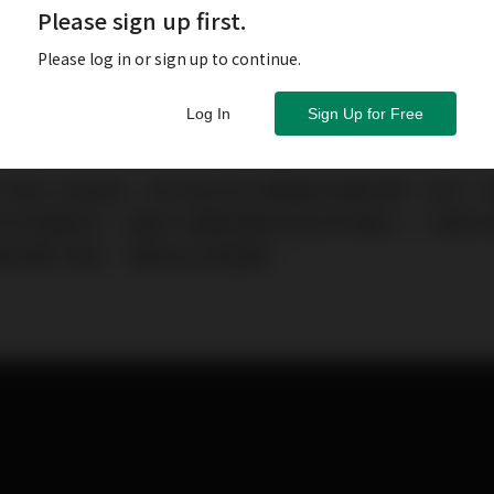
Please sign up first.
Please log in or sign up to continue.
Log In
Sign Up for Free
急的火象星座，絕不能忍受太繁雜的保養步驟，訴求一瓶抵多
定所有保養程序，是最不浪費時間的高效率保養法。只要針
養步驟不需多，精準到位更重要！