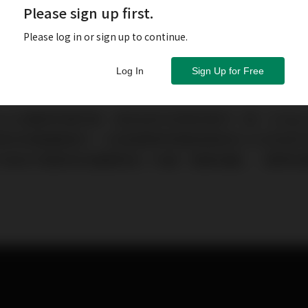
Please sign up first.
Please log in or sign up to continue.
Log In
Sign Up for Free
Wireworld最新的喇叭線，身為8系列改款的其中一員，Eclip
材有著顯著提升。在這個更新時間長達兩年之久的8系列改款，
身為中堅線材的重要角色？本篇「極線試聽」，要帶您瞭解Ec