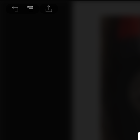
Wireworld Eclipse 8 喇叭線