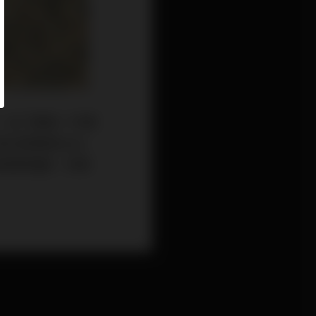
，去了解每一件調
其主其事者Mark
是對黑膠唱盤、抑振