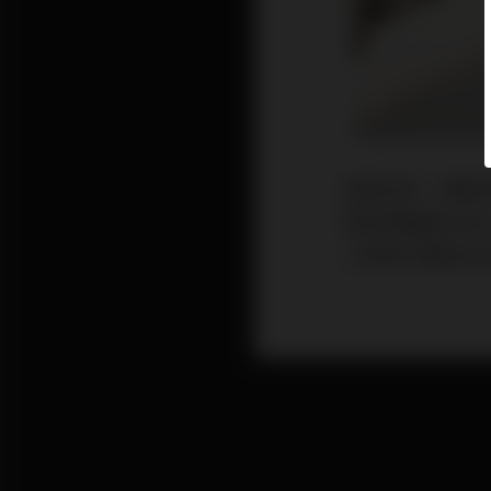
長假在即，筆者
她到那裏遊水玩
人齊齊打機或出