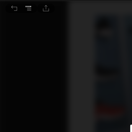
聯手街巿網紅打入屋 SKECHERS堪稱潮流界王者