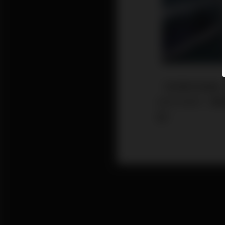
「荃灣鮮肉威威
SKECHERS
題。