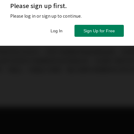
Please sign up first.
Please log in or sign up to continue.
Log In
Sign Up for Free
馮德萊恩日前宣布，將對中國電動車補貼開啟調查。該舉
此舉可能會為中國電動車赴歐發展設限。但其實只要檢視
狀，理論上，歐盟此次調查，難以阻撓中國電動車企業在