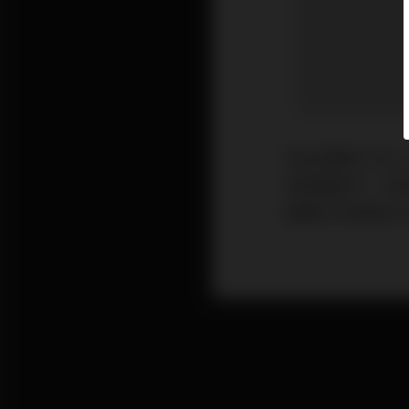
恒生指數在3月1
見買盤留守，但卻
隨著50天線與2