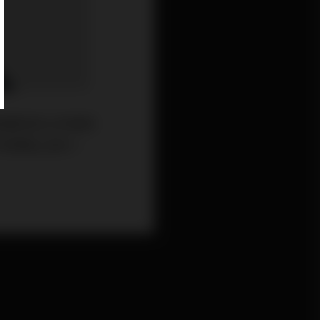
每當回試10天線就
0天線遇上阻力。