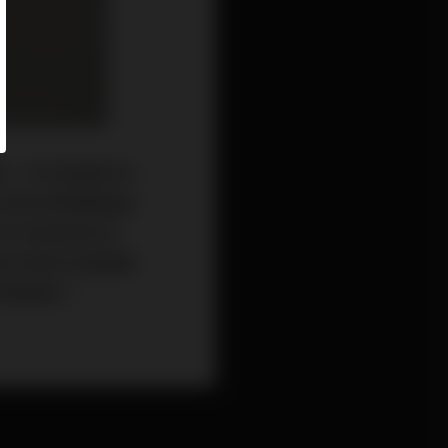
去一年評論過的百
設定的得獎數量是
年已經增加到36
回合激烈討論與篩
得獎器材。