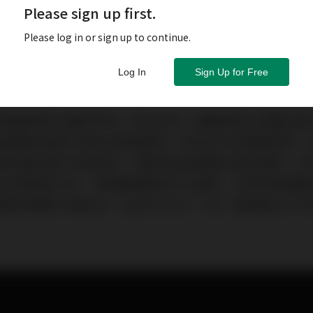
Please sign up first.
Please log in or sign up to continue.
Log In
Sign Up for Free
度風雲器材決選的時候。每年此時，編輯部都必須要從過
挑細選出最具代表性的風雲器材。原本設立這個獎項時，
優秀的產品每年不斷增加，得獎的產品數量也逐年遞增，去
為市場景氣不好，得獎數量應該可以縮減，沒想到經過數
量竟然還是不減反增，比去年又多了一個，最後選出37件