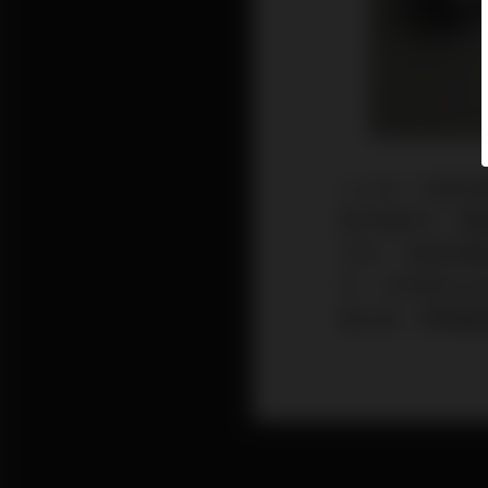
十二月，又是年
餘件器材中，精
25件，沒想到
件，今年原本以
選之後，得獎數