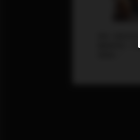
筆者一直是NB
覆鍛煉球技，可
管理員」。