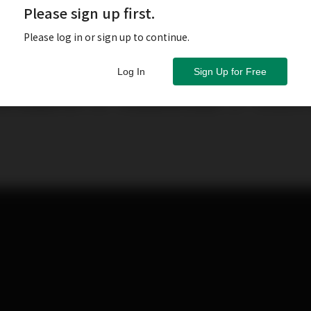
Please sign up first.
Please log in or sign up to continue.
Log In
Sign Up for Free
A和金州勇士隊的忠實球迷，從初中起已迷上了籃球，曾經
惜天生運動天賦一般，球技始終無法更進一步，在校隊中