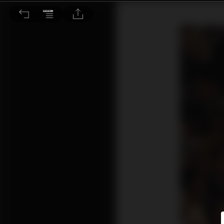
《野蠻進化》帶來的啟示