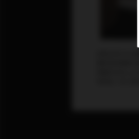
說起日本Hi En
棚的真空管擴大機
隸屬於日本Lu
死硬派」的三浦先生