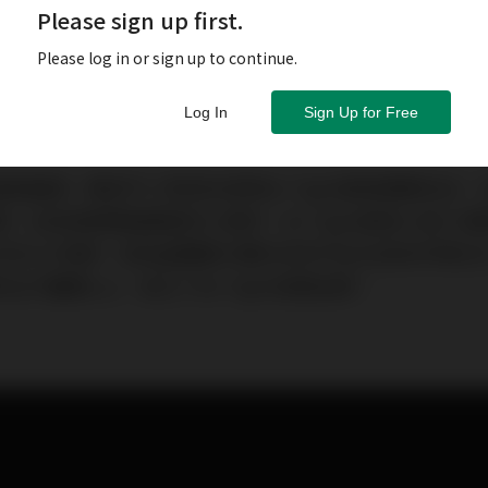
Please sign up first.
Please log in or sign up to continue.
Log In
Sign Up for Free
d極致廠牌，應該不少資深玩家對Air Tight都是讚譽有
，向來是管機擁護者的心頭好。Air Tight創辦人是三
x公司之工程師，因為晶體擴大機於80年代左右成為市場主
才離開Lux、成立了Air Tight這間品牌。