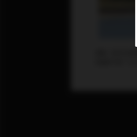
美國、歐洲已經
股福特汽車（Fo