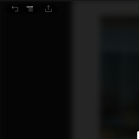
為何經濟陷衰退 仍要留意非必需品股