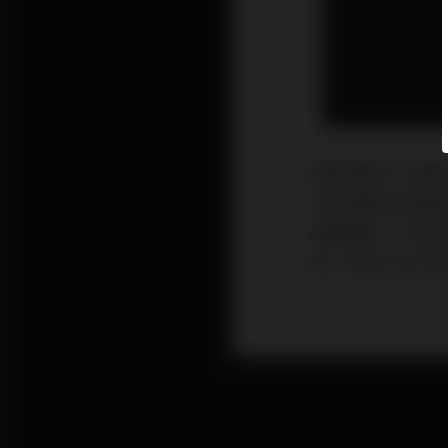
線音源是T+A創始人S
四十週年紀念喇叭
單體陣列，加上
點，都可以在它