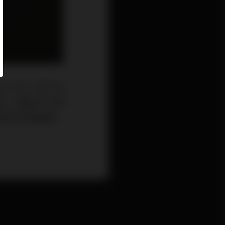
CWT 1000-40
高音，搭配8只中音
項設計的理論優