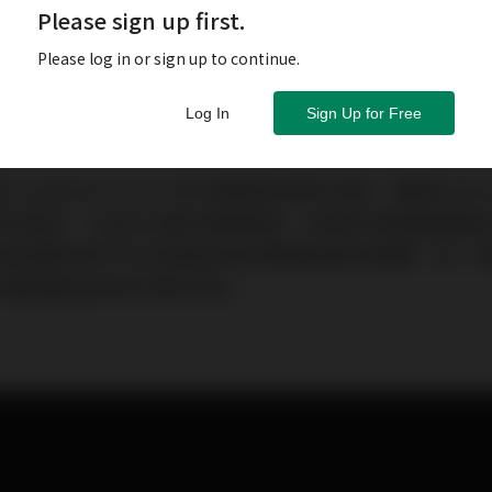
Please sign up first.
Please log in or sign up to continue.
Log In
Sign Up for Free
iegfried Amft心目中最理想的喇叭型態，隨著Solitaire 
的推出，Siegfried終於實現夢想，長條形的靜電振膜
兩兩相對的四只8吋長衝程低音單體與密閉式箱體，每一
的實際聲音表現中得到印證。