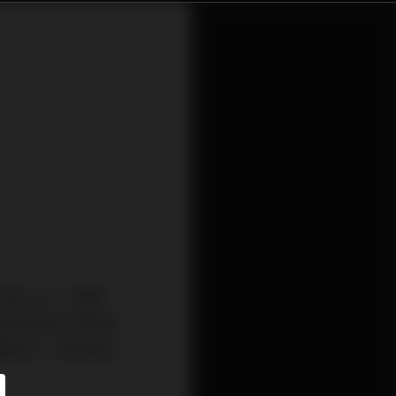
同時心中「疑慮
為有時候它們的原
麼點玄？這是某些