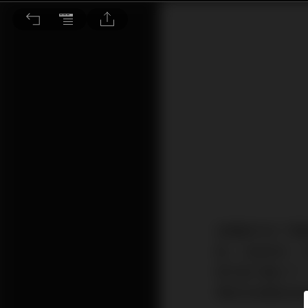
小道具的可玩之處，您真的搞懂了嗎？
音響圈中除了傳
感」也最多的，
理可能乍聽之下
傳統派音響迷容