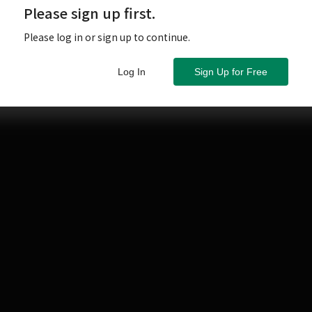
Please sign up first.
Please log in or sign up to continue.
牌Norma又有好料推出，這次是Revo SC-2前級+PA-
Log In
Sign Up for Free